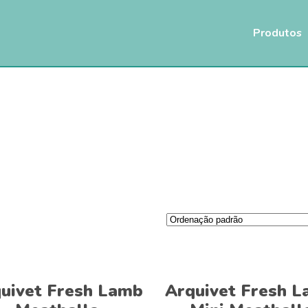
Produtos
Adicionar
Adicionar
uivet Fresh Lamb
Arquivet Fresh 