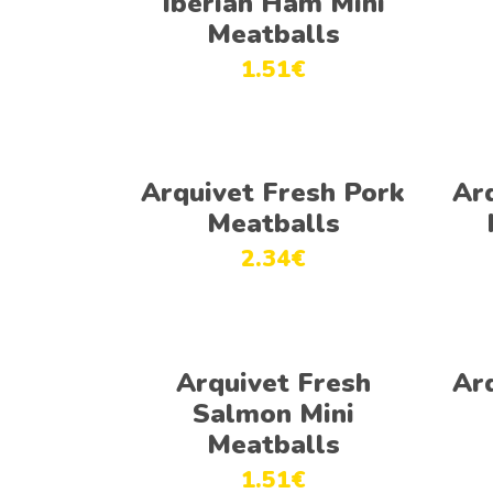
Iberian Ham Mini
Meatballs
1.51
€
Adicionar
Arquivet Fresh Pork
Ar
Meatballs
2.34
€
Adicionar
Arquivet Fresh
Ar
Salmon Mini
Meatballs
1.51
€