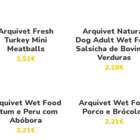
Adicionar
Ver opções
Arquivet Fresh
Arquivet Natur
Turkey Mini
Dog Adult Wet F
Meatballs
Salsicha de Bovi
Verduras
1.51
€
2.18
€
Adicionar
Adicionar
quivet Wet Food
Arquivet Wet F
tum e Peru com
Porco e Brócol
Abóbora
2.21
€
2.21
€