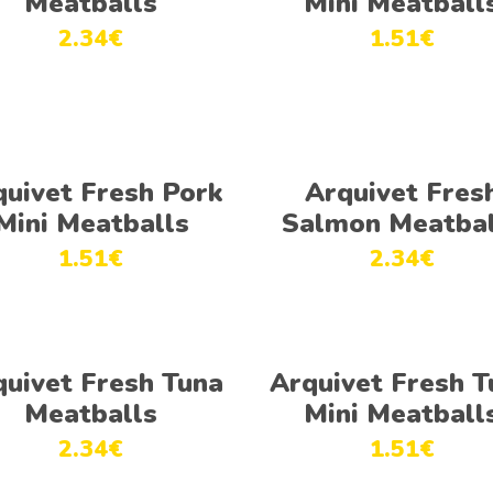
Meatballs
Mini Meatball
2.34
€
1.51
€
Adicionar
Adicionar
quivet Fresh Pork
Arquivet Fres
Mini Meatballs
Salmon Meatbal
1.51
€
2.34
€
Adicionar
Adicionar
quivet Fresh Tuna
Arquivet Fresh T
Meatballs
Mini Meatball
2.34
€
1.51
€