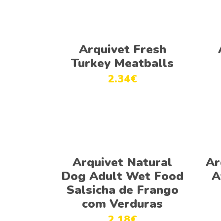
Adicionar
Arquivet Fresh
Turkey Meatballs
2.34
€
Ver opções
Arquivet Natural
Ar
Dog Adult Wet Food
A
Salsicha de Frango
com Verduras
2.18
€