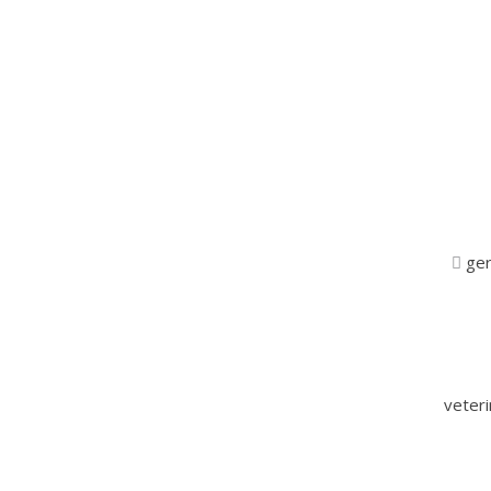
ger
veter