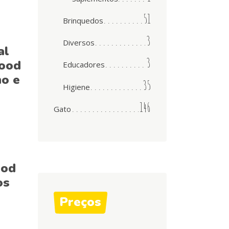
51
Brinquedos
3
Diversos
al
3
ood
Educadores
no e
35
Higiene
146
Gato
ood
os
Preços