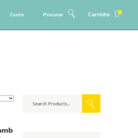
0
Carrinho
Conta
Procurar
Home
/
Produtos
/
Alimentação
/
Húmida
Search
for:
Lamb