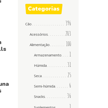
s
Categorias
396
Cão
203
Acessórios
h
100
Alimentação
ls
1
Armazenamento
31
Húmida
25
Seca
una
6
Semi-húmida
s
36
Snacks
1
Suplementos