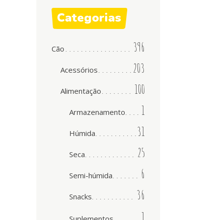
Categorias
396
Cão
203
Acessórios
100
Alimentação
1
Armazenamento
31
Húmida
25
Seca
6
Semi-húmida
36
Snacks
1
Suplementos