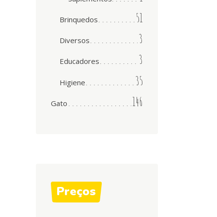
51
Brinquedos
3
Diversos
3
Educadores
35
Higiene
146
Gato
Preços