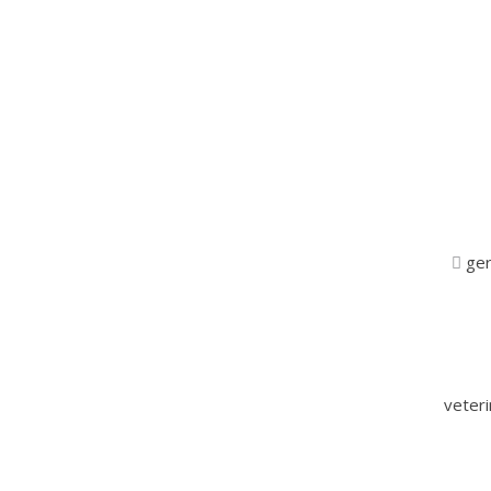
ger
veter