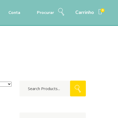
0
Carrinho
Conta
Procurar
me
/
Produtos
/
Alimentação
/
Armazenamento
Search
for: