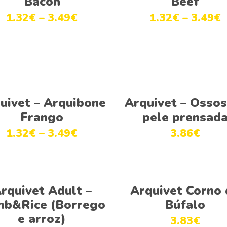
Bacon
Beef
1.32
€
–
3.49
€
1.32
€
–
3.49
€
Ver opções
Ver opções
uivet – Arquibone
Arquivet – Ossos
Frango
pele prensad
1.32
€
–
3.49
€
3.86
€
Ver opções
Adicionar
rquivet Adult –
Arquivet Corno 
b&Rice (Borrego
Búfalo
e arroz)
3.83
€