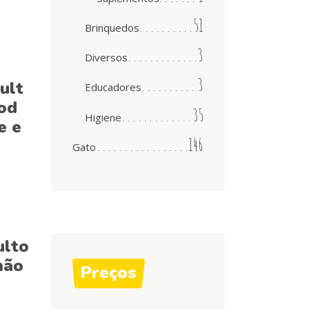
51
Brinquedos
3
Diversos
3
ult
Educadores
od
35
Higiene
e e
146
Gato
ulto
mão
Preços