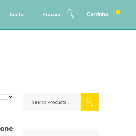
0
Carrinho
Conta
Procurar
Home
/
Produtos
/
Cão
/
Alimentação
Search
for:
bone