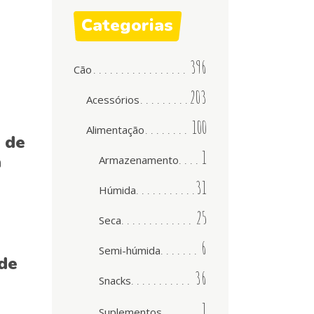
Categorias
396
Cão
203
Acessórios
100
Alimentação
 de
1
a
Armazenamento
31
Húmida
25
Seca
6
Semi-húmida
de
36
Snacks
1
Suplementos