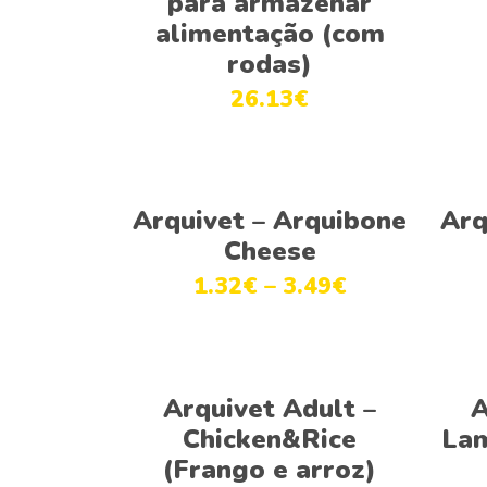
para armazenar
alimentação (com
rodas)
26.13
€
Ver opções
Arquivet – Arquibone
Arq
Cheese
1.32
€
–
3.49
€
Ver opções
Arquivet Adult –
A
Chicken&Rice
Lam
(Frango e arroz)