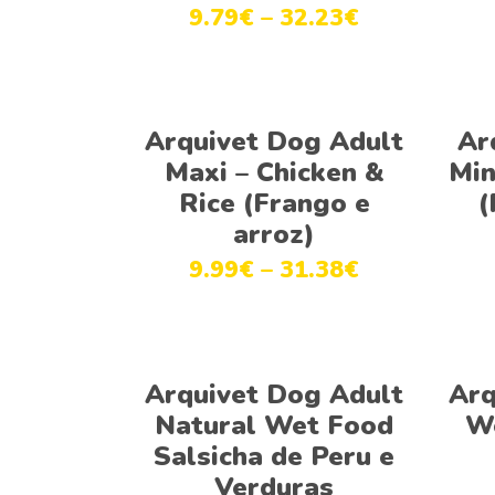
9.79
€
–
32.23
€
Ver opções
Arquivet Dog Adult
Ar
Maxi – Chicken &
Min
Rice (Frango e
(
arroz)
9.99
€
–
31.38
€
Ver opções
Arquivet Dog Adult
Arq
Natural Wet Food
We
Salsicha de Peru e
Verduras