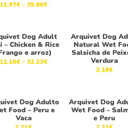
11.97
€
–
39.86
€
Ver opções
Ver opções
quivet Dog Adult
Arquivet Dog Ad
i – Chicken & Rice
Natural Wet Fo
Frango e arroz)
Salsicha de Peix
Verdura
11.10
€
–
32.23
€
2.18
€
Ver opções
Ver opções
uivet Dog Adulto
Arquivet Dog Ad
t Food – Peru e
Wet Food – Sal
Vaca
e Peru
2.21
€
2.21
€