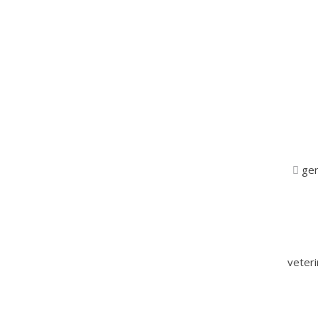
ger
veter