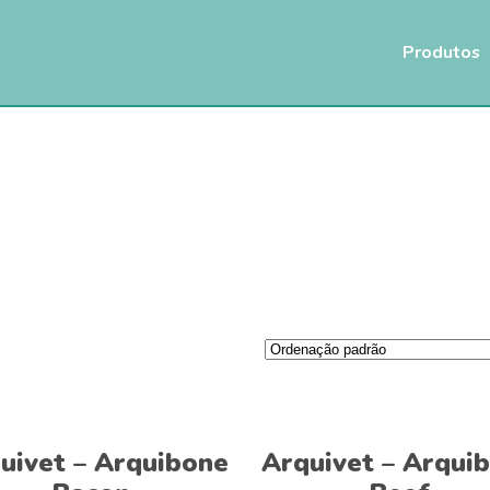
Produtos
Ver opções
Ver opções
uivet – Arquibone
Arquivet – Arqui