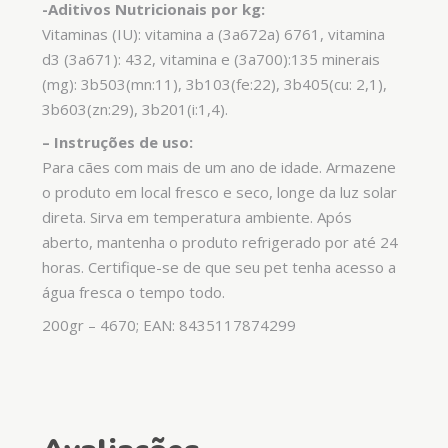
-Aditivos Nutricionais por kg:
Vitaminas (IU): vitamina a (3a672a) 6761, vitamina
d3 (3a671): 432, vitamina e (3a700):135 minerais
(mg): 3b503(mn:11), 3b103(fe:22), 3b405(cu: 2,1),
3b603(zn:29), 3b201(i:1,4).
– Instruções de uso:
Para cães com mais de um ano de idade. Armazene
o produto em local fresco e seco, longe da luz solar
direta. Sirva em temperatura ambiente. Após
aberto, mantenha o produto refrigerado por até 24
horas. Certifique-se de que seu pet tenha acesso a
água fresca o tempo todo.
200gr – 4670; EAN: 8435117874299