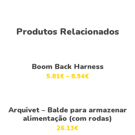
Produtos Relacionados
Ver opções
Boom Back Harness
5.81
€
–
8.94
€
Adicionar
Arquivet – Balde para armazenar
alimentação (com rodas)
26.13
€