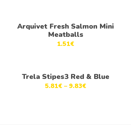
Adicionar
Arquivet Fresh Salmon Mini
Meatballs
1.51
€
Ver opções
Trela Stipes3 Red & Blue
5.81
€
–
9.83
€