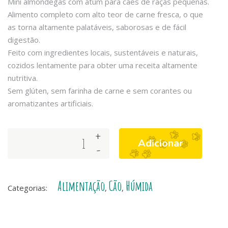
Mini almôndegas com atum para cães de raças pequenas.
Alimento completo com alto teor de carne fresca, o que
as torna altamente palatáveis, saborosas e de fácil
digestão.
Feito com ingredientes locais, sustentáveis ​​e naturais,
cozidos lentamente para obter uma receita altamente
nutritiva.
Sem glúten, sem farinha de carne e sem corantes ou
aromatizantes artificiais.
+
Arquivet
Adicionar
-
Fresh
Tuna
Mini
Alimentação
Cão
Húmida
Meatballs
Categorias:
,
,
quantity