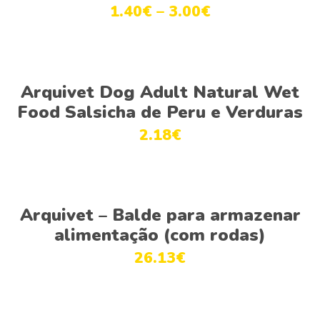
1.40
€
–
3.00
€
Ver opções
Arquivet Dog Adult Natural Wet
Food Salsicha de Peru e Verduras
2.18
€
Adicionar
Arquivet – Balde para armazenar
alimentação (com rodas)
26.13
€