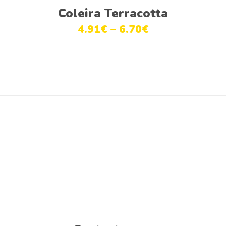
Ver opções
Coleira Terracotta
4.91
€
–
6.70
€