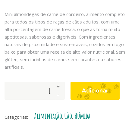
Mini almôndegas de carne de cordeiro, alimento completo
para todos os tipos de raças de cães adultos, com uma
alta porcentagem de carne fresca, o que as torna muito
apetitosas, saborosas e digeríveis. Com ingredientes
naturais de proximidade e sustentáveis, cozidos em fogo
baixo para obter uma receita de alto valor nutricional. Sem
glúten, sem farinhas de carne, sem corantes ou sabores
artificiais.
+
Arquivet
Adicionar
-
Fresh
Lamb
Mini
Alimentação
Cão
Húmida
Meatballs
Categorias:
,
,
quantity