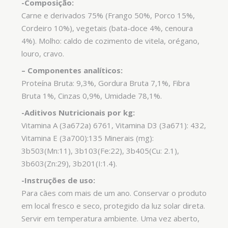
-Composição:
Carne e derivados 75% (Frango 50%, Porco 15%,
Cordeiro 10%), vegetais (bata-doce 4%, cenoura
4%). Molho: caldo de cozimento de vitela, orégano,
louro, cravo.
–
Componentes analíticos:
Proteína Bruta: 9,3%, Gordura Bruta 7,1%, Fibra
Bruta 1%, Cinzas 0,9%, Umidade 78,1%.
-Aditivos Nutricionais por kg:
Vitamina A (3a672a) 6761, Vitamina D3 (3a671): 432,
Vitamina E (3a700):135 Minerais (mg):
3b503(Mn:11), 3b103(Fe:22), 3b405(Cu: 2.1),
3b603(Zn:29), 3b201(I:1.4).
-Instruções de uso:
Para cães com mais de um ano. Conservar o produto
em local fresco e seco, protegido da luz solar direta.
Servir em temperatura ambiente. Uma vez aberto,