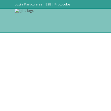
Login:
Particulares
|
B2B
|
Protocolos