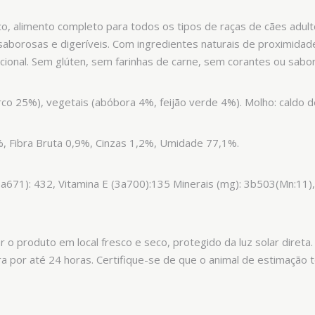
co, alimento completo para todos os tipos de raças de cães adu
 saborosas e digeríveis. Com ingredientes naturais de proximida
icional. Sem glúten, sem farinhas de carne, sem corantes ou sabores
o 25%), vegetais (abóbora 4%, feijão verde 4%). Molho: caldo de
%, Fibra Bruta 0,9%, Cinzas 1,2%, Umidade 77,1%.
a671): 432, Vitamina E (3a700):135 Minerais (mg): 3b503(Mn:11),
 o produto em local fresco e seco, protegido da luz solar diret
a por até 24 horas. Certifique-se de que o animal de estimação 