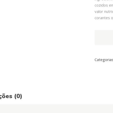
cozidos em
valor nutr
corantes ou
Arquivet
Fresh
Pork
Mini
Meatballs
Categoria
quantity
ções (0)