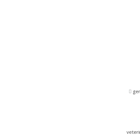
ger
veter