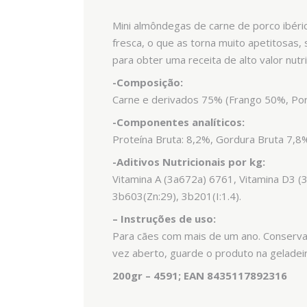
Mini almôndegas de carne de porco ibéri
fresca, o que as torna muito apetitosas,
para obter uma receita de alto valor nutr
-Composição:
Carne e derivados 75% (Frango 50%, Porc
-Componentes analíticos:
Proteína Bruta: 8,2%, Gordura Bruta 7,8
-Aditivos Nutricionais por kg:
Vitamina A (3a672a) 6761, Vitamina D3 (3
3b603(Zn:29), 3b201(I:1.4).
–
Instruções de uso:
Para cães com mais de um ano. Conservar
vez aberto, guarde o produto na geladeir
200gr – 4591; EAN 8435117892316