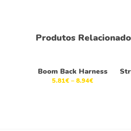
Produtos Relacionado
Ver opções
Boom Back Harness
St
5.81
€
–
8.94
€