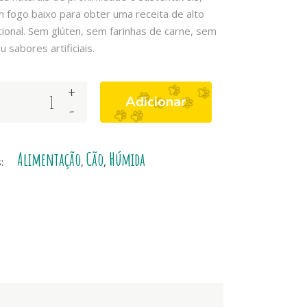
 fogo baixo para obter uma receita de alto
icional. Sem glúten, sem farinhas de carne, sem
 sabores artificiais.
+
Adicionar
-
Alimentação
Cão
Húmida
s:
,
,