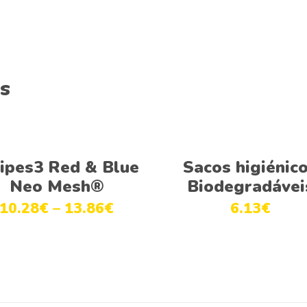
s
Ver opções
Adicionar
ripes3 Red & Blue
Sacos higiénic
Neo Mesh®
Biodegradávei
10.28
€
–
13.86
€
6.13
€