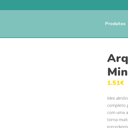
Produtos
Arq
Min
1.51
€
Mini almôn
completo p
com uma al
torna muit
ingredient