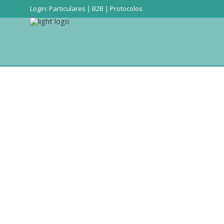
Login:
Particulares
|
B2B
|
Protocolos