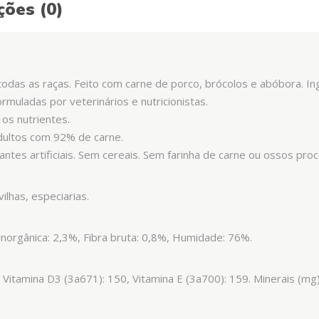
ções (0)
odas as raças. Feito com carne de porco, brócolos e abóbora. In
ormuladas por veterinários e nutricionistas.
os nutrientes.
dultos com 92% de carne.
tes artificiais. Sem cereais. Sem farinha de carne ou ossos pro
ilhas, especiarias.
inorgânica: 2,3%, Fibra bruta: 0,8%, Humidade: 76%.
, Vitamina D3 (3a671): 150, Vitamina E (3a700): 159. Minerais (mg