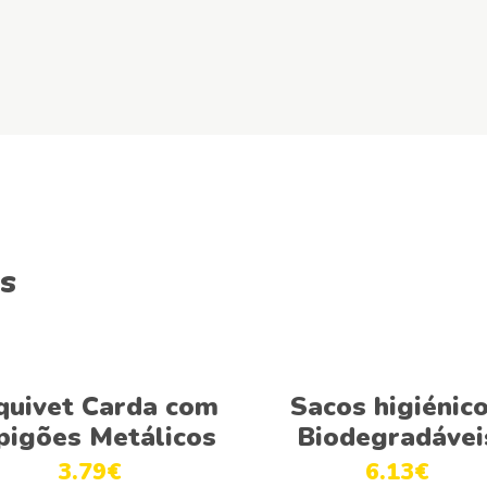
s
Adicionar
Adicionar
quivet Carda com
Sacos higiénic
pigões Metálicos
Biodegradávei
3.79
€
6.13
€