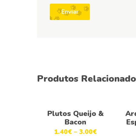
Produtos Relacionado
Ver opções
Plutos Queijo &
Ar
Bacon
Es
1.40
€
–
3.00
€