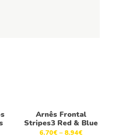
Ver opções
os
Arnês Frontal
s
Stripes3 Red & Blue
6.70
€
–
8.94
€