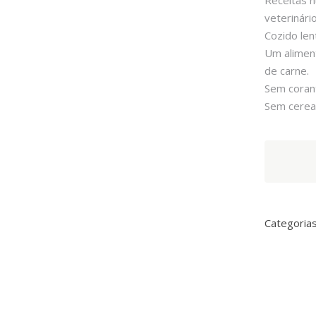
Receitas n
veterinário
Cozido len
Um alimen
de carne.
Sem corant
Sem cereai
Arquivet
Wet
Food
Porco
e
Categoria
Brócolos
quantity