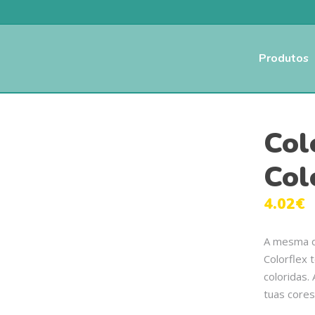
Produtos
Col
Col
4.02
€
A mesma qu
Colorflex 
coloridas. 
tuas cores