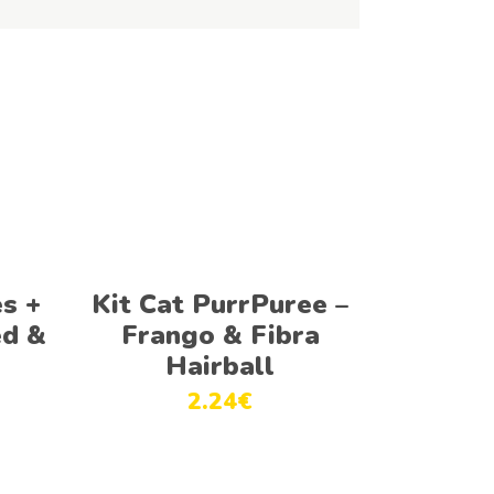
Ver opções
s +
Kit Cat PurrPuree –
ed &
Frango & Fibra
Hairball
2.24
€