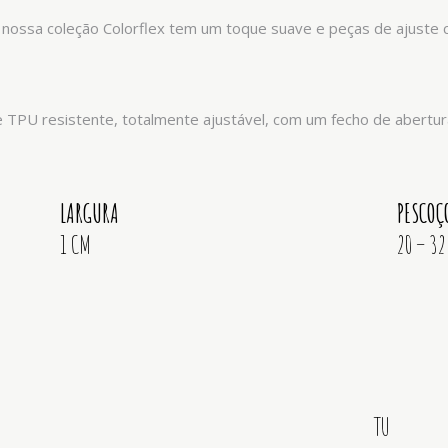
 nossa coleção Colorflex tem um toque suave e peças de ajuste co
de TPU resistente, totalmente ajustável, com um fecho de abertura
LARGURA
PESCOÇ
1 CM
20 – 3
TU