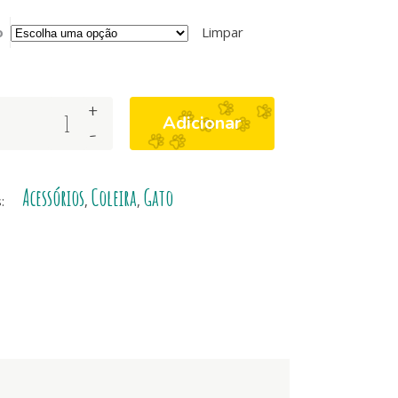
o
Limpar
+
Adicionar
-
Acessórios
Coleira
Gato
s:
,
,