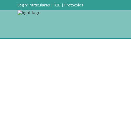
Login:
Particulares
|
B2B
|
Protocolos