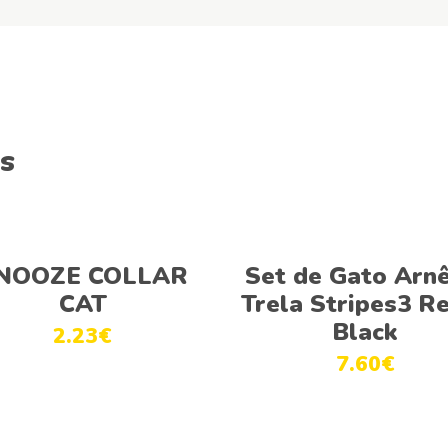
s
Adicionar
Ver opções
NOOZE COLLAR
Set de Gato Arnê
CAT
Trela Stripes3 R
Black
2.23
€
7.60
€