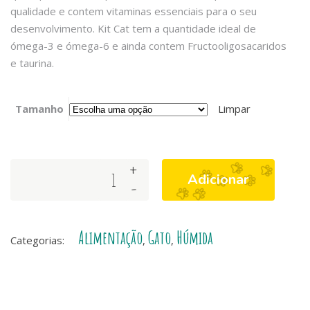
qualidade e contem vitaminas essenciais para o seu
desenvolvimento. Kit Cat tem a quantidade ideal de
ómega-3 e ómega-6 e ainda contem Fructooligosacaridos
e taurina.
Tamanho
Limpar
+
Kit
Adicionar
-
Cat
-
Atum
Alimentação
Gato
Húmida
e
Categorias:
,
,
Anchovas
quantity