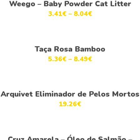
Ver opções
Weego – Baby Powder Cat Litter
3.41
€
–
8.04
€
Ver opções
Taça Rosa Bamboo
5.36
€
–
8.49
€
Adicionar
Arquivet Eliminador de Pelos Mortos
19.26
€
Ver opções
Cruz Amarela – Óleo de Salmão –