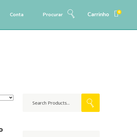
0
Carrinho
Conta
Procurar
Home
/
Produtos
/
Acessórios
/
Coleira
Search
for:
o