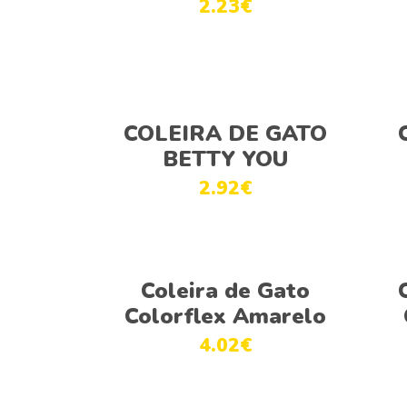
2.23
€
Ver opções
COLEIRA DE GATO
BETTY YOU
2.92
€
Ver opções
Coleira de Gato
Colorflex Amarelo
4.02
€