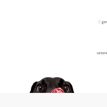
ger
veter