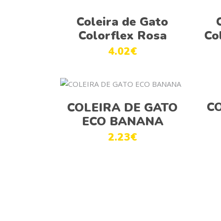
Ver opções
Coleira de Gato
Colorflex Rosa
Co
4.02
€
Ver opções
C
COLEIRA DE GATO
ECO BANANA
2.23
€