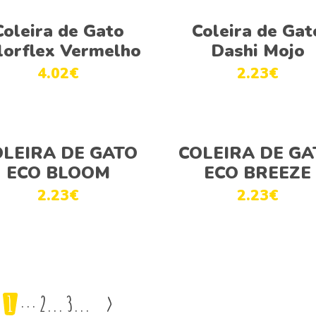
Ver opções
Ver opções
Coleira de Gato
Coleira de Gat
lorflex Vermelho
Dashi Mojo
4.02
€
2.23
€
Ver opções
Ver opções
OLEIRA DE GATO
COLEIRA DE GA
ECO BLOOM
ECO BREEZE
2.23
€
2.23
€
1
2
3
>