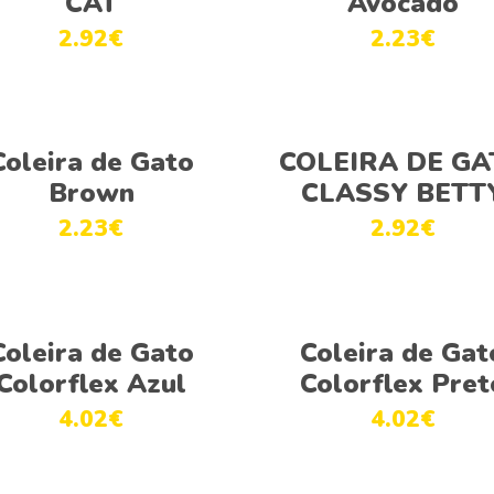
CAT
Avocado
2.92
€
2.23
€
Ver opções
Adicionar
Coleira de Gato
COLEIRA DE GA
Brown
CLASSY BETT
2.23
€
2.92
€
Ver opções
Ver opções
Coleira de Gato
Coleira de Gat
Colorflex Azul
Colorflex Pret
4.02
€
4.02
€