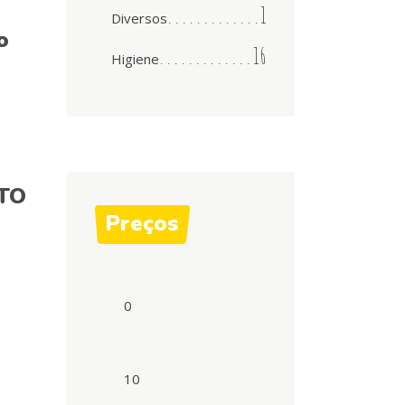
1
Diversos
o
16
Higiene
TO
Preços
Preço
mínimo
Preço
máximo