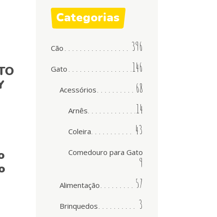
Categorias
396
Cão
146
TO
Gato
Y
68
Acessórios
14
Arnês
43
Coleira
o
Comedouro para Gato
9
o
57
Alimentação
3
Brinquedos