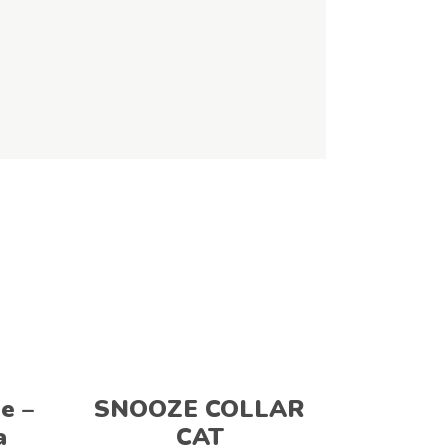
Adicionar
e –
SNOOZE COLLAR
a
CAT