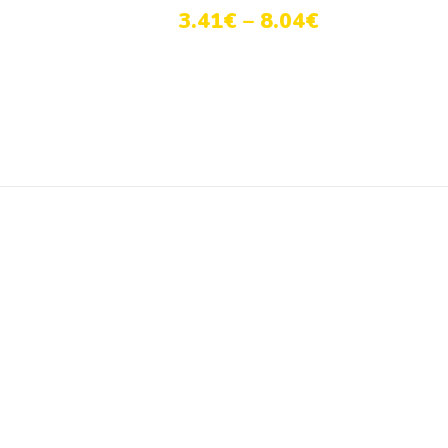
3.41
€
–
8.04
€