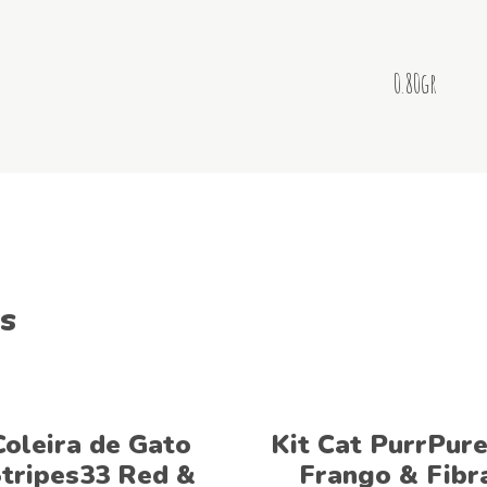
0.80gr
s
Ver opções
Ver opções
Coleira de Gato
Kit Cat PurrPure
tripes33 Red &
Frango & Fibr