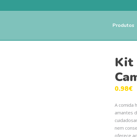
Produtos
Kit
Cam
0.98
€
A comida hú
amantes de
cuidadosa
nem conser
oferece ao