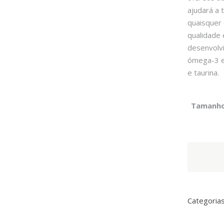
ajudará a 
quaisquer 
qualidade 
desenvolvi
ómega-3 e
e taurina.
Tamanh
Kit
Cat
-
Atum
e
Categoria
Camarões
quantity