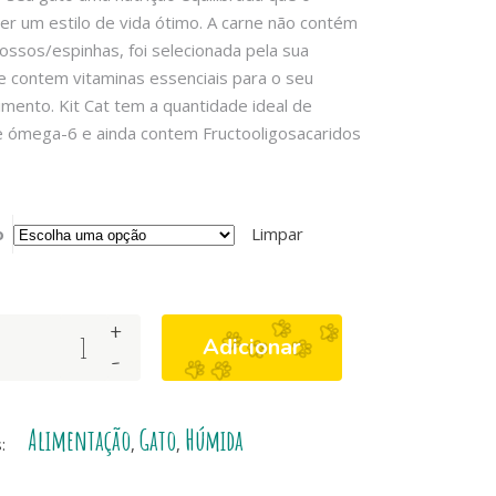
ter um estilo de vida ótimo. A carne não contém
ossos/espinhas, foi selecionada pela sua
e contem vitaminas essenciais para o seu
mento. Kit Cat tem a quantidade ideal de
 ómega-6 e ainda contem Fructooligosacaridos
o
Limpar
+
Adicionar
-
Alimentação
Gato
Húmida
s:
,
,