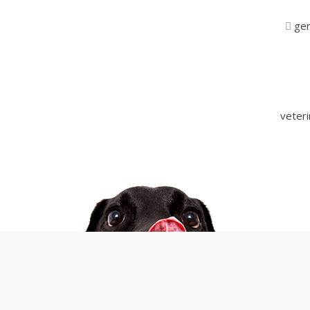
ger
veter