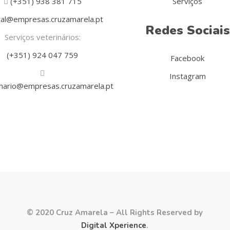
(+351) 938 381 715
Serviços
al@empresas.cruzamarela.pt
Redes Sociais
Serviços veterinários:
(+351) 924 047 759
Facebook
Instagram
inario@empresas.cruzamarela.pt
© 2020 Cruz Amarela – All Rights Reserved by
Digital Xperience
.