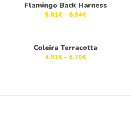
Ver opções
Flamingo Back Harness
5.81
€
–
8.94
€
Ver opções
Coleira Terracotta
4.91
€
–
6.70
€