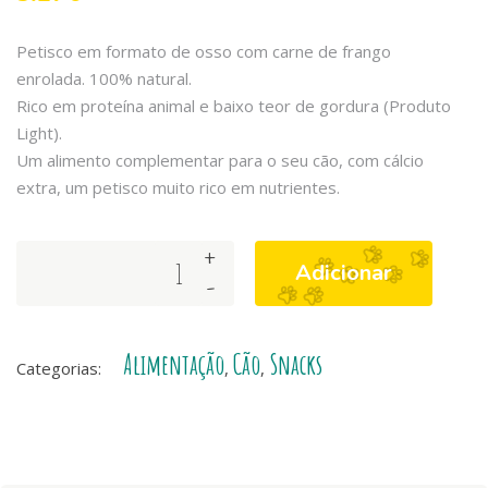
Petisco em formato de osso com carne de frango
enrolada. 100% natural.
Rico em proteína animal e baixo teor de gordura (Produto
Light).
Um alimento complementar para o seu cão, com cálcio
extra, um petisco muito rico em nutrientes.
+
Arquivet
Adicionar
-
Snack
Ossos
de
Alimentação
Cão
Snacks
Frango
Categorias:
,
,
com
Cálcio
quantity