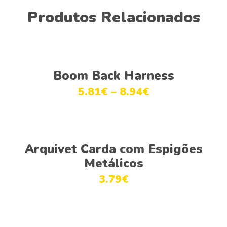
Produtos Relacionados
Ver opções
Boom Back Harness
5.81
€
–
8.94
€
Adicionar
Arquivet Carda com Espigões
Metálicos
3.79
€