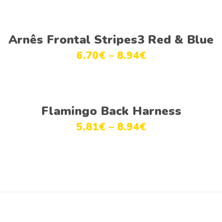
Ver opções
Arnês Frontal Stripes3 Red & Blue
6.70
€
–
8.94
€
Ver opções
Flamingo Back Harness
5.81
€
–
8.94
€