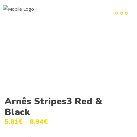
Arnês Stripes3 Red &
Black
5.81
€
–
8.94
€