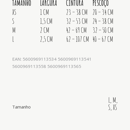
TAMANHO
LARGURA
CINTURA
PESCOÇO
XS
1 CM
23 – 38 CM
20 – 34 CM
S
1,5 CM
32 – 53 CM
24 – 38 CM
M
2 CM
42 – 69 CM
32 – 50 CM
L
2,5 CM
62 – 107 CM
40 – 67 CM
EAN: 5600969113534 5600969113541
5600969113558 5600969113565
L, M,
S, XS
Tamanho