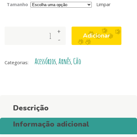
Tamanho
Limpar
+
Arnês
Adicionar
-
Stripes3
Red
&
Acessórios
Arnês
Cão
Black
Categorias:
,
,
quantity
Descrição
Informação adicional