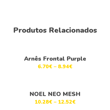
Produtos Relacionados
Ver opções
Arnês Frontal Purple
6.70
€
–
8.94
€
Ver opções
NOEL NEO MESH
10.28
€
–
12.52
€