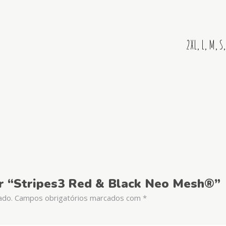
2XL, L, M, S,
iar “Stripes3 Red & Black Neo Mesh®”
ado.
Campos obrigatórios marcados com
*