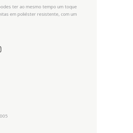
, podes ter ao mesmo tempo um toque
feitas em poliéster resistente, com um
O
4005