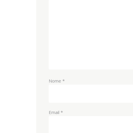
Nome
*
Email
*