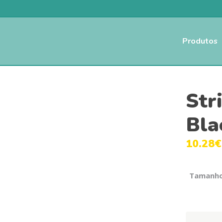
Produtos
Str
Bla
10.28
€
Tamanh
Stripes3