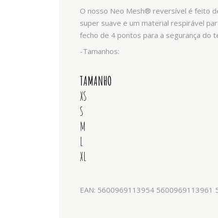
O nosso Neo Mesh® reversível é feito d
super suave e um material respirável par
fecho de 4 pontos para a segurança do t
-Tamanhos:
TAMANHO
XS
S
M
L
XL
EAN: 5600969113954 5600969113961