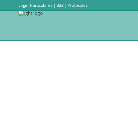
Login:
Particulares
|
B2B
|
Protocolos