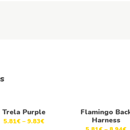
s
Ver opções
Ver opções
Trela Purple
Flamingo Bac
Harness
5.81
€
–
9.83
€
5.81
€
–
8.94
€