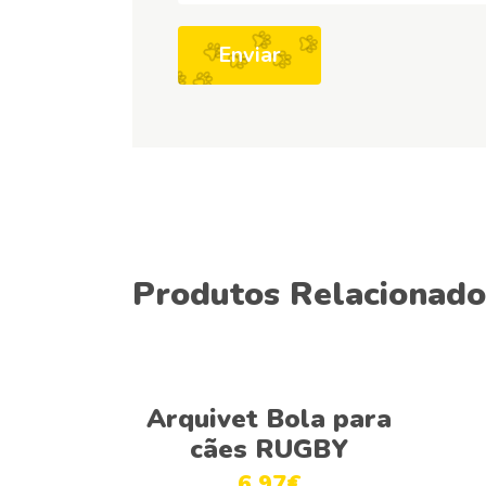
Produtos Relacionado
Adicionar
Arquivet Bola para
cães RUGBY
6.97
€