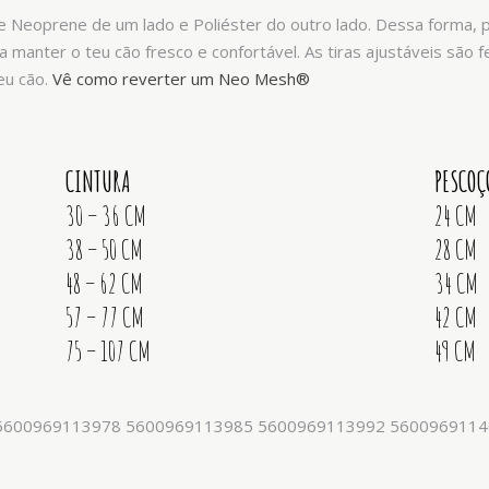
e Neoprene de um lado e Poliéster do outro lado. Dessa forma
a manter o teu cão fresco e confortável. As tiras ajustáveis são 
eu cão.
Vê como reverter um Neo Mesh®
CINTURA
PESCOÇ
30 – 36 CM
24 CM
38 – 50 CM
28 CM
48 – 62 CM
34 CM
57 – 77 CM
42 CM
75 – 107 CM
49 CM
 5600969113978 5600969113985 5600969113992 560096911