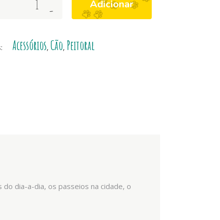
Adicionar
-
Acessórios
Cão
Peitoral
s:
,
,
s do dia-a-dia, os passeios na cidade, o