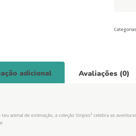
Red
&
Black
Neo
Categoria
Mesh®
quantity
ação adicional
Avaliações (0)
o teu animal de estimação, a coleção Stripes³ celebra as aventura
a!