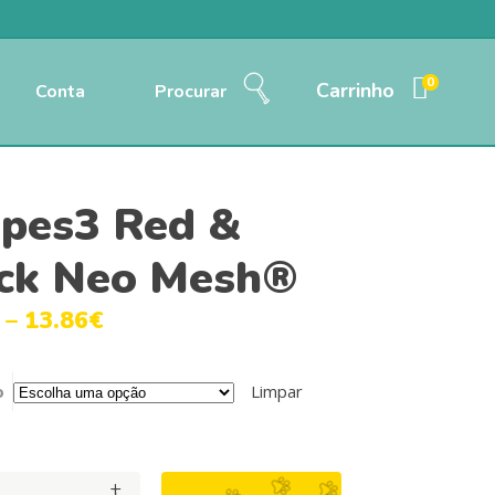
0
Carrinho
Conta
Procurar
ipes3 Red &
ck Neo Mesh®
–
13.86
€
o
Limpar
+