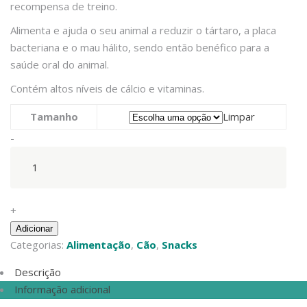
recompensa de treino.
Alimenta e ajuda o seu animal a reduzir o tártaro, a placa
bacteriana e o mau hálito, sendo então benéfico para a
saúde oral do animal.
Contém altos níveis de cálcio e vitaminas.
Tamanho
Limpar
Arquivet
-
–
Arquibone
Bacon
quantity
+
Adicionar
Categorias:
Alimentação
,
Cão
,
Snacks
Descrição
Informação adicional