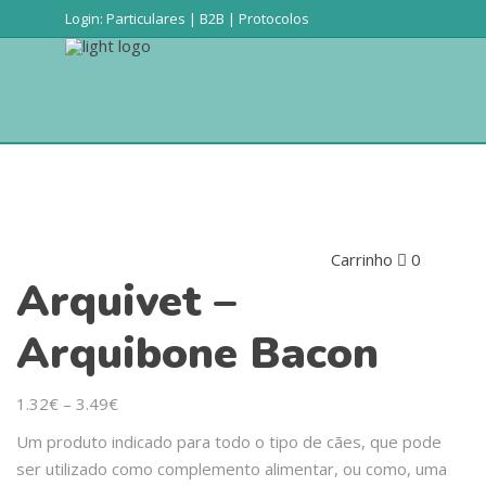
Login:
Particulares
|
B2B
|
Protocolos
Produtos
Conta
Procurar
Carrinho
0
Arquivet –
Sem produtos
Arquibone Bacon
1.32
€
–
3.49
€
Um produto indicado para todo o tipo de cães, que pode
ser utilizado como complemento alimentar, ou como, uma