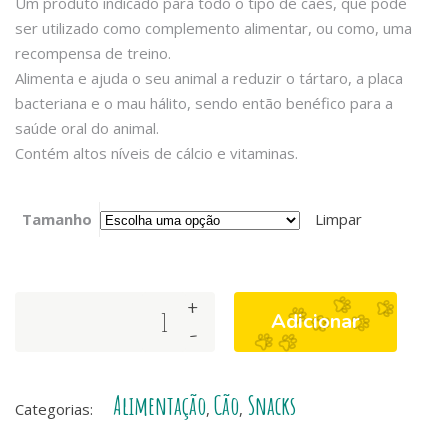
Um produto indicado para todo o tipo de cães, que pode
ser utilizado como complemento alimentar, ou como, uma
recompensa de treino.
Alimenta e ajuda o seu animal a reduzir o tártaro, a placa
bacteriana e o mau hálito, sendo então benéfico para a
saúde oral do animal.
Contém altos níveis de cálcio e vitaminas.
Tamanho
Limpar
+
Arquivet
Adicionar
-
–
Arquibone
Cheese
Alimentação
Cão
Snacks
quantity
Categorias:
,
,