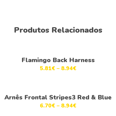
Produtos Relacionados
Ver opções
Flamingo Back Harness
5.81
€
–
8.94
€
Ver opções
Arnês Frontal Stripes3 Red & Blue
6.70
€
–
8.94
€