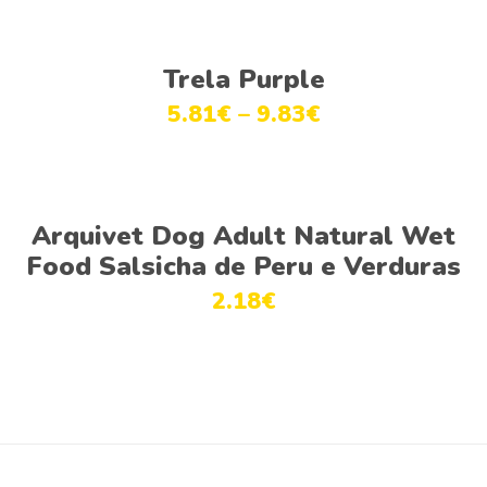
Ver opções
Trela Purple
5.81
€
–
9.83
€
Ver opções
Arquivet Dog Adult Natural Wet
Food Salsicha de Peru e Verduras
2.18
€