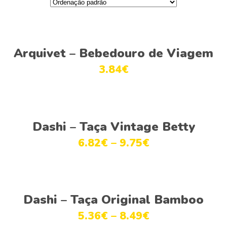
Ver opções
Arquivet – Bebedouro de Viagem
3.84
€
Ver opções
Dashi – Taça Vintage Betty
6.82
€
–
9.75
€
Ver opções
Dashi – Taça Original Bamboo
5.36
€
–
8.49
€