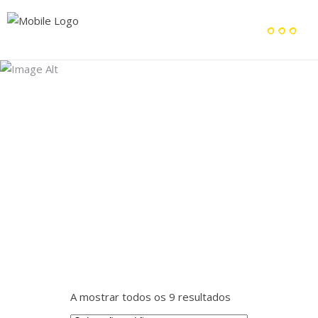
Comedouro
Home
/
Produtos
/
Acessórios
/
Comedouro
A mostrar todos os 9 resultados