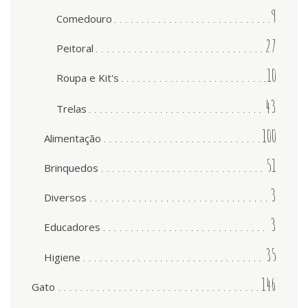
9
Comedouro
27
Peitoral
10
Roupa e Kit's
43
Trelas
100
Alimentação
51
Brinquedos
3
Diversos
3
Educadores
35
Higiene
146
Gato