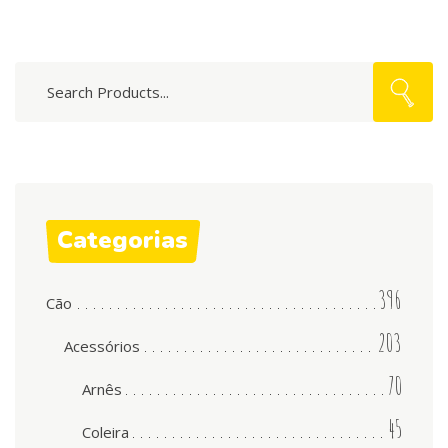
Search
for:
Categorias
396
Cão
203
Acessórios
70
Arnês
45
Coleira