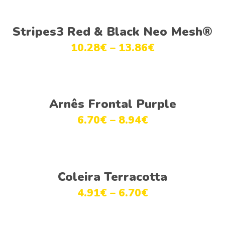
Ver opções
Stripes3 Red & Black Neo Mesh®
10.28
€
–
13.86
€
Ver opções
Arnês Frontal Purple
6.70
€
–
8.94
€
Ver opções
Coleira Terracotta
4.91
€
–
6.70
€