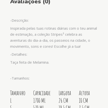
Avaliações (0)
-Descrição:
Inspirada pelas tuas rotinas diárias com o teu animal
de estimação, a coleção Stripes³ celebra as
aventuras do dia-a-dia, os passeios na cidade, o
movimento, sons e cores! Escolhe já a tua!
-Detalhes:
Taça feita de Melamina.
-Tamanhos:
Tamanho
Capacidade
Largura
Altura
L
1700 ML
26 CM
10 CM
S
570 ML
18,5 CM
7,5 CM