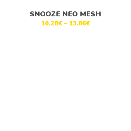
Ver opções
SNOOZE NEO MESH
10.28
€
–
13.86
€