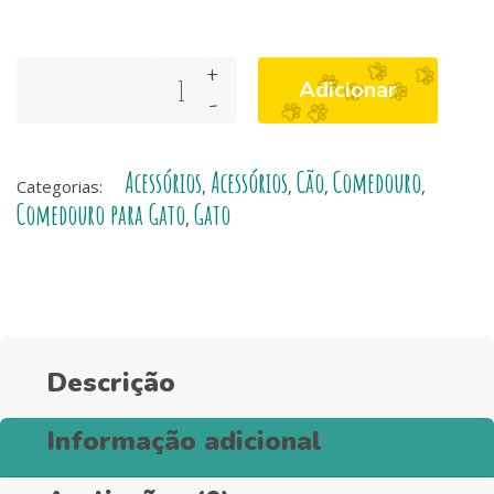
+
Taça
Adicionar
-
Stripes3
Red
&
Acessórios
Acessórios
Cão
Comedouro
Blue
Categorias:
,
,
,
,
quantity
Comedouro para Gato
Gato
,
Descrição
Informação adicional