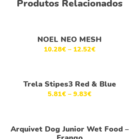
Produtos Relacionados
Ver opções
NOEL NEO MESH
10.28
€
–
12.52
€
Ver opções
Trela Stipes3 Red & Blue
5.81
€
–
9.83
€
Ver opções
Arquivet Dog Junior Wet Food –
Frango