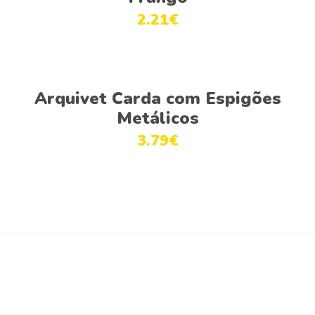
2.21
€
Adicionar
Arquivet Carda com Espigões
Metálicos
3.79
€