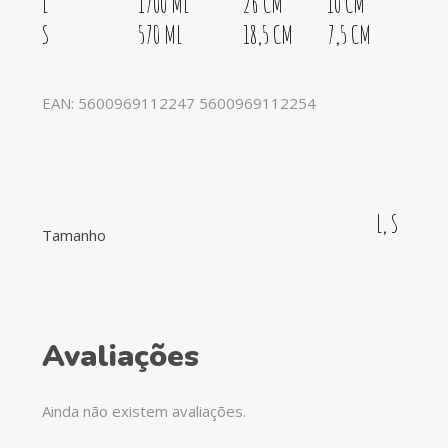
L
1700 ML
26 CM
10 CM
S
570 ML
18,5 CM
7,5 CM
EAN: 5600969112247 5600969112254
L, S
Tamanho
Avaliações
Ainda não existem avaliações.