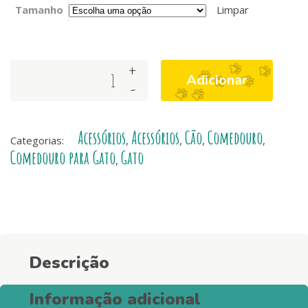
Tamanho
Limpar
+
Taça
Adicionar
-
Stripes3
Purple
&
Acessórios
Acessórios
Cão
Comedouro
Black
Categorias:
,
,
,
,
quantity
Comedouro para Gato
Gato
,
Descrição
Informação adicional