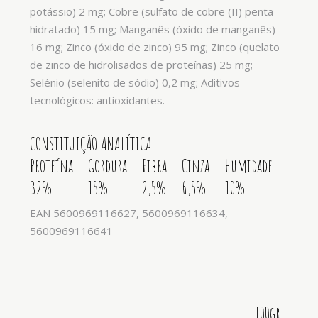
potássio) 2 mg; Cobre (sulfato de cobre (II) penta-
hidratado) 15 mg; Manganês (óxido de manganês)
16 mg; Zinco (óxido de zinco) 95 mg; Zinco (quelato
de zinco de hidrolisados de proteínas) 25 mg;
Selénio (selenito de sódio) 0,2 mg; Aditivos
tecnológicos: antioxidantes.
CONSTITUIÇÃO ANALÍTICA
Proteína
Gordura
Fibra
Cinza
Humidade
32%
15%
2,5%
6,5%
10%
EAN 5600969116627, 5600969116634,
5600969116641
100gr.,