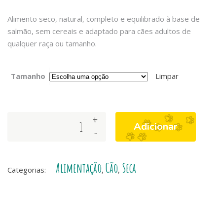
Alimento seco, natural, completo e equilibrado à base de
salmão, sem cereais e adaptado para cães adultos de
qualquer raça ou tamanho.
Tamanho
Limpar
+
WEEGO
Adicionar
-
GRAIN
FREE
ADULT
Alimentação
Cão
Seca
OCEAN
Categorias:
,
,
SALMON
–
Receita
cão