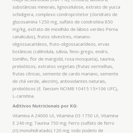
substâncias minerais, lignocelulose, extrato de yucca
schidigera, complexo condroprotetor (cloridrato de
glucosamina 1250 mg, sulfato de condroitina 850
mg/kg, extrato de mexilhão de lábios verdes Perna
canaliculus), frutos silvestres, manano-
oligossacarídeos, fruto-oligossacarídeos, ervas
botânicas (calêndula, sálvia, feno-grego, endro,
tomilho, flor de marigold, rosa mosqueta), taurina,
prebióticos, extratos vegetais (frutas vermelhas,
frutas cítricas, semente de cardo mariano, semente
de chá verde, alecrim), antioxidantes naturais,
probióticos (E. faecium NCIMB 10415 15×106 UFC),
L-carnitina.
Aditivos Nutricionais por KG:
Vitamina A 24000 UI, Vitamina D3 1750 UI, Vitamina
E 240 mg; Taurina 750 mg; Ferro (sulfato de ferro
(II) monohidratado) 120 mg; Iodo (iodeto de