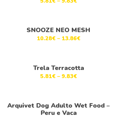
5.81
€
–
9.83
€
Ver opções
SNOOZE NEO MESH
10.28
€
–
13.86
€
Ver opções
Trela Terracotta
5.81
€
–
9.83
€
Ver opções
Arquivet Dog Adulto Wet Food –
Peru e Vaca