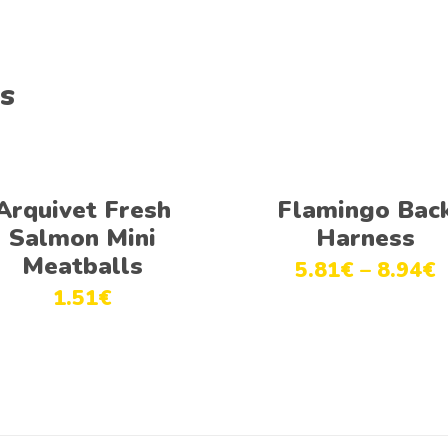
s
Adicionar
Ver opções
Arquivet Fresh
Flamingo Bac
Salmon Mini
Harness
Meatballs
5.81
€
–
8.94
€
1.51
€