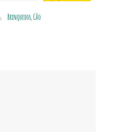
l
Brinquedos
Cão
s:
,