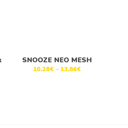
Ver opções
k
SNOOZE NEO MESH
10.28
€
–
13.86
€