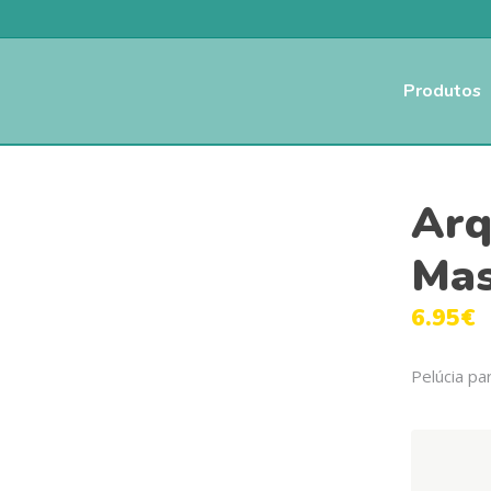
Produtos
Arq
Mas
6.95
€
Pelúcia pa
Arquivet
peluche