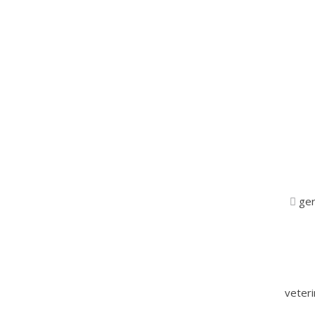
ger
veter