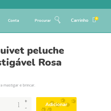
0
Carrinho
Conta
Procurar
uivet peluche
tigável Rosa
ra mastigar e brincar.
+
Adicionar
-