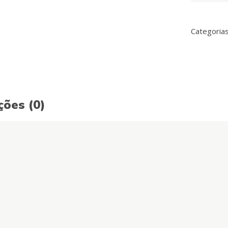
Mastigáve
Rosa
quantity
Categoria
ções (0)