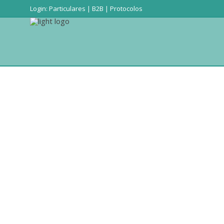
Login:
Particulares
|
B2B
|
Protocolos