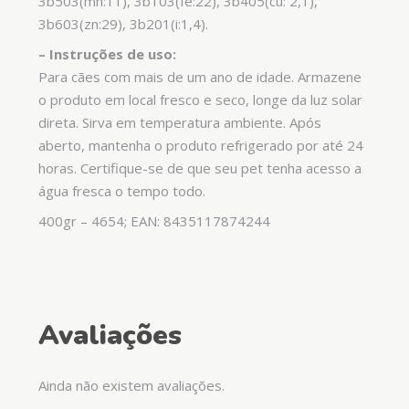
3b503(mn:11), 3b103(fe:22), 3b405(cu: 2,1),
3b603(zn:29), 3b201(i:1,4).
– Instruções de uso:
Para cães com mais de um ano de idade. Armazene
o produto em local fresco e seco, longe da luz solar
direta. Sirva em temperatura ambiente. Após
aberto, mantenha o produto refrigerado por até 24
horas. Certifique-se de que seu pet tenha acesso a
água fresca o tempo todo.
400gr – 4654; EAN: 8435117874244
Avaliações
Ainda não existem avaliações.