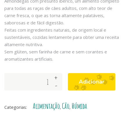
Almôndegas com presunto ibérico, um alimento completo
para todas as raças de cães adultos, com alto teor de
carne fresca, o que as torna altamente palatáveis,
saborosas e de fácil digestão.
Feitas com ingredientes naturais, de origem local e
sustentáveis, cozidas lentamente para obter uma receita
altamente nutritiva.
Sem glúten, sem farinha de carne e sem corantes e
aromatizantes artificiais.
+
Arquivet
Adicionar
-
Fresh
Iberian
Ham
Alimentação
Cão
Húmida
Meatballs
Categorias:
,
,
quantity