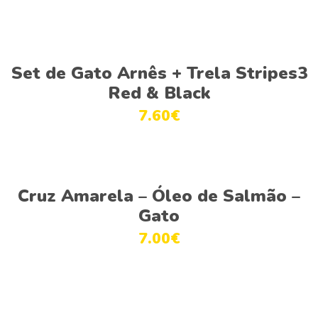
Ver opções
Set de Gato Arnês + Trela Stripes3
Red & Black
7.60
€
Ver opções
Cruz Amarela – Óleo de Salmão –
Gato
7.00
€