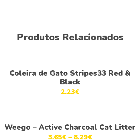
Produtos Relacionados
Ver opções
Coleira de Gato Stripes33 Red &
Black
2.23
€
Ver opções
Weego – Active Charcoal Cat Litter
3.65
€
–
8.29
€