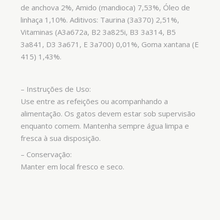
de anchova 2%, Amido (mandioca) 7,53%, Óleo de
linhaça 1,10%. Aditivos: Taurina (3a370) 2,51%,
Vitaminas (A3a672a, B2 3a825i, B3 3a314, B5
3a841, D3 3a671, E 3a700) 0,01%, Goma xantana (E
415) 1,43%.
– Instruções de Uso:
Use entre as refeições ou acompanhando a
alimentação. Os gatos devem estar sob supervisão
enquanto comem. Mantenha sempre água limpa e
fresca à sua disposição.
– Conservação:
Manter em local fresco e seco.