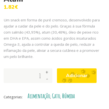
1.82
€
Um snack em forma de puré cremoso, desenvolvido para
ajudar a cuidar da pele e do pelo. Graças à sua fórmula
com salmão (43,95%), atum (30,48%), óleo de peixe rico
em DHA e EPA, assim como ácidos gordos insaturados
Omega-3, ajuda a controlar a queda de pelo, reduzir a
inflamação da pele, aliviar a secura cutânea e a promover
um pelo brilhante.
+
Arquivet
Adicionar
-
Creamy
Cat
–
Alimentação
Gato
Húmida
Skin
Categorias:
,
,
&
Coat