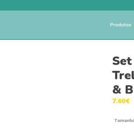
Produtos
Set
Tre
& B
7.60
€
Tamanh