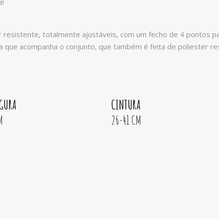
a!
r resistente, totalmente ajustáveis, com um fecho de 4 pontos p
ela que acompanha o conjunto, que também é feita de poliester r
RGURA
CINTURA
M
26-41 CM