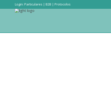
Login:
Particulares
|
B2B
|
Protocolos