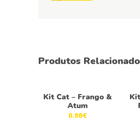
Produtos Relacionado
Ver opções
Kit Cat – Frango &
Ki
Atum
0.98
€