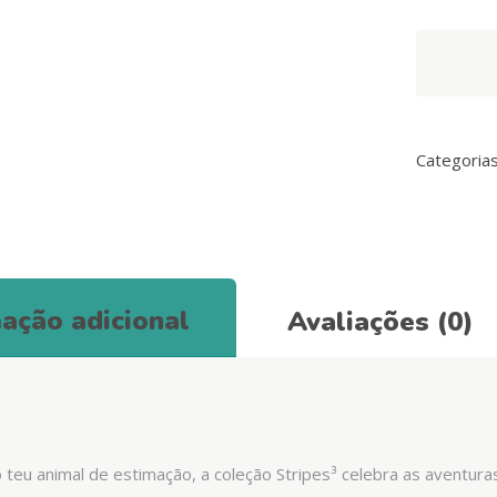
Set
de
Gato
Arnês
+
Categoria
Trela
Stripes3
Red
&
Blue
ação adicional
Avaliações (0)
quantity
o teu animal de estimação, a coleção Stripes³ celebra as aventura