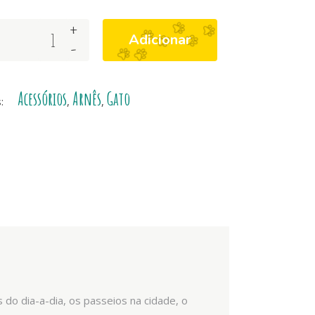
+
Adicionar
-
Acessórios
Arnês
Gato
s:
,
,
s do dia-a-dia, os passeios na cidade, o