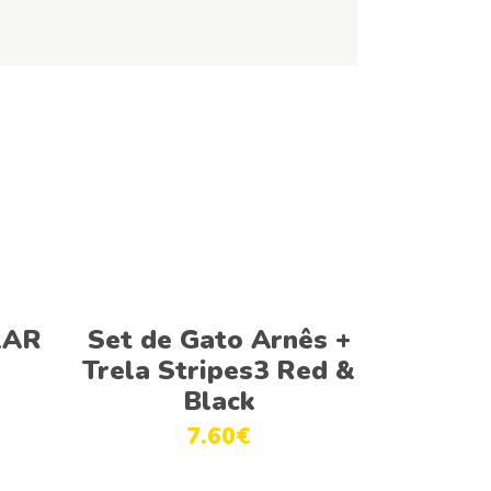
Ver opções
LAR
Set de Gato Arnês +
Trela Stripes3 Red &
Black
7.60
€