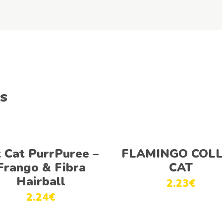
s
Ver opções
Adicionar
t Cat PurrPuree –
FLAMINGO COL
Frango & Fibra
CAT
Hairball
2.23
€
2.24
€