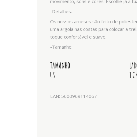
movimento, sons e cores! Escolhe já a tu
-Detalhes:
Os nossos arneses são feito de polieste
uma argola nas costas para colocar a tr
toque confortável e suave.
-Tamanho:
TAMANHO
LA
US
1 C
EAN: 5600969114067