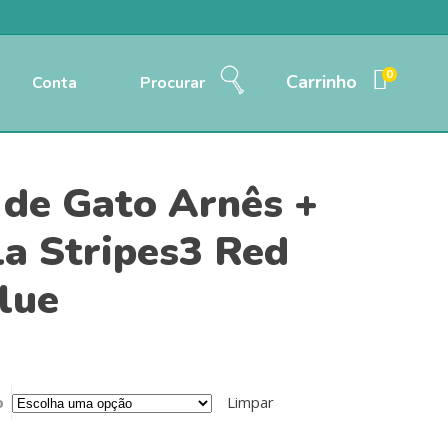
0
Carrinho
Conta
Procurar
 de Gato Arnês +
la Stripes3 Red
lue
o
Limpar