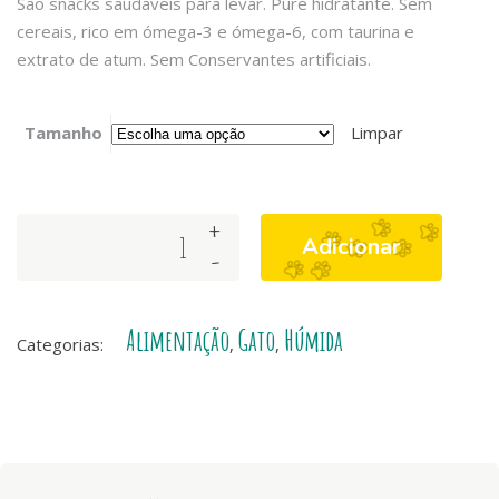
São snacks saudáveis para levar. Puré hidratante. Sem
cereais, rico em ómega-3 e ómega-6, com taurina e
extrato de atum. Sem Conservantes artificiais.
Tamanho
Limpar
+
Kit
Adicionar
-
Cat
PurrPuree
Plus
Alimentação
Gato
Húmida
-
Categorias:
,
,
Skin
&
Coat
quantity