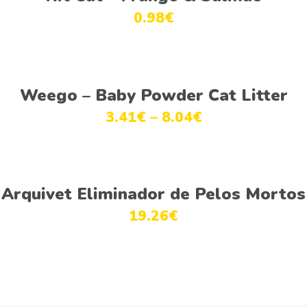
0.98
€
Ver opções
Weego – Baby Powder Cat Litter
3.41
€
–
8.04
€
Adicionar
Arquivet Eliminador de Pelos Mortos
19.26
€