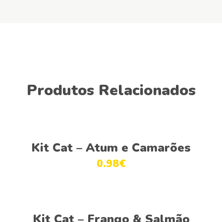
Produtos Relacionados
Ver opções
Kit Cat – Atum e Camarões
0.98
€
Ver opções
Kit Cat – Frango & Salmão