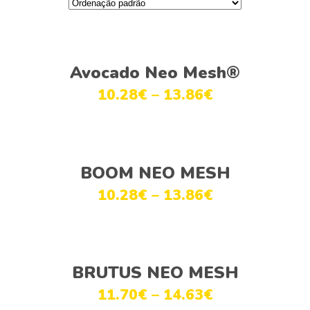
Ver opções
Avocado Neo Mesh®
10.28
€
–
13.86
€
Ver opções
BOOM NEO MESH
10.28
€
–
13.86
€
Ver opções
BRUTUS NEO MESH
11.70
€
–
14.63
€