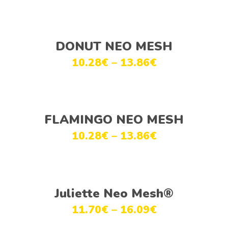
Ver opções
DONUT NEO MESH
10.28
€
–
13.86
€
Ver opções
FLAMINGO NEO MESH
10.28
€
–
13.86
€
Ver opções
Juliette Neo Mesh®
11.70
€
–
16.09
€