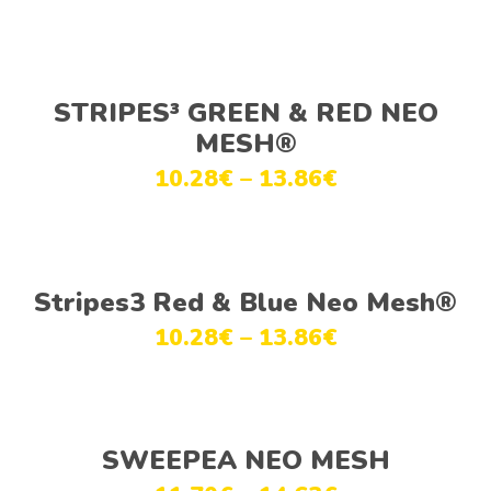
Ver opções
STRIPES³ GREEN & RED NEO
MESH®
10.28
€
–
13.86
€
Ver opções
Stripes3 Red & Blue Neo Mesh®
10.28
€
–
13.86
€
Ver opções
SWEEPEA NEO MESH