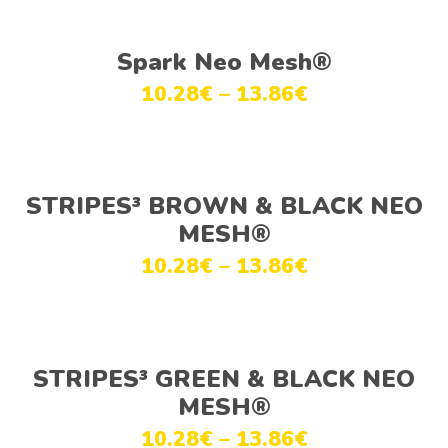
Ver opções
Spark Neo Mesh®
10.28
€
–
13.86
€
Ver opções
STRIPES³ BROWN & BLACK NEO
MESH®
10.28
€
–
13.86
€
Ver opções
STRIPES³ GREEN & BLACK NEO
MESH®
10.28
€
–
13.86
€