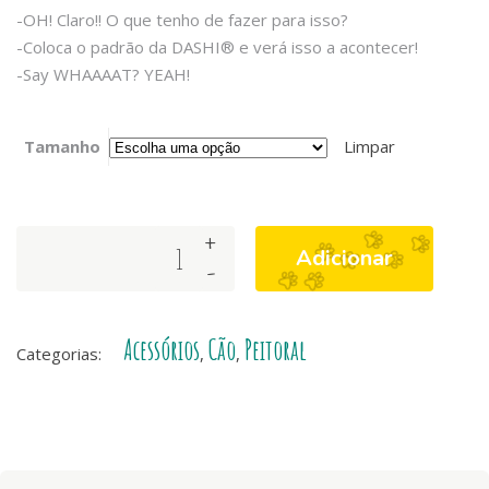
-OH! Claro!! O que tenho de fazer para isso?
-Coloca o padrão da DASHI® e verá isso a acontecer!
-Say WHAAAAT? YEAH!
Tamanho
Limpar
+
SWEEPEA
Adicionar
-
NEO
MESH
quantity
Acessórios
Cão
Peitoral
Categorias:
,
,