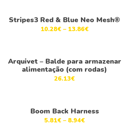
Ver opções
Stripes3 Red & Blue Neo Mesh®
10.28
€
–
13.86
€
Adicionar
Arquivet – Balde para armazenar
alimentação (com rodas)
26.13
€
Ver opções
Boom Back Harness
5.81
€
–
8.94
€