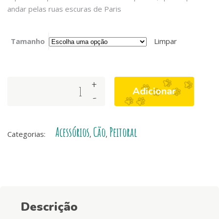
andar pelas ruas escuras de Paris
Tamanho
Limpar
+
Juliette
Adicionar
-
Neo
Mesh®
quantity
Acessórios
Cão
Peitoral
Categorias:
,
,
Descrição