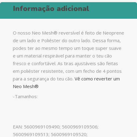
Informação adicional
O nosso Neo Mesh® reversível é feito de Neoprene
de um lado e Poliéster do outro lado. Dessa forma,
podes ter ao mesmo tempo um toque super suave
e um material respirável para manter o teu cão
fresco e confortável. As tiras ajustáveis são feitas
em poliéster resistente, com um fecho de 4 pontos
para a segurança do teu cão.
Vê como reverter um
Neo Mesh®
-Tamanhos:
EAN: 5600969109490; 5600969109506;
5600969109513; 5600969109520;