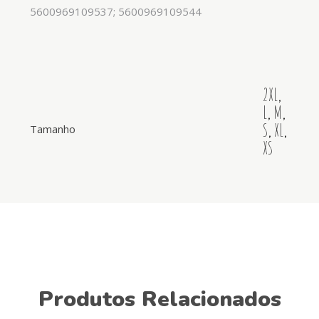
5600969109537; 5600969109544
2XL
,
L
,
M
,
S
,
XL
,
Tamanho
XS
Produtos Relacionados