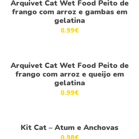
Arquivet Cat Wet Food Peito de
frango com arroz e gambas em
gelatina
0.99
€
Ver opções
Arquivet Cat Wet Food Peito de
frango com arroz e queijo em
gelatina
0.99
€
Ver opções
Kit Cat – Atum e Anchovas
0.98
€