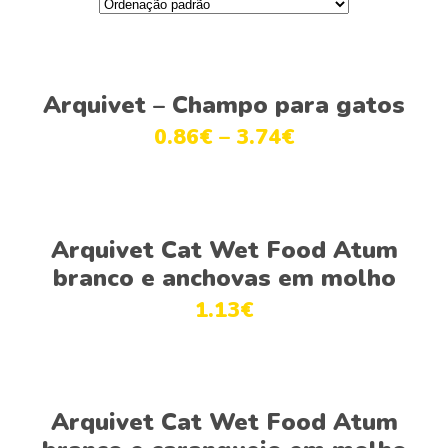
Ver opções
Arquivet – Champo para gatos
0.86
€
–
3.74
€
Adicionar
Arquivet Cat Wet Food Atum
branco e anchovas em molho
1.13
€
Adicionar
Arquivet Cat Wet Food Atum