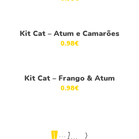
Ver opções
Kit Cat – Atum e Camarões
0.98
€
Ver opções
Kit Cat – Frango & Atum
0.98
€
1
2
>