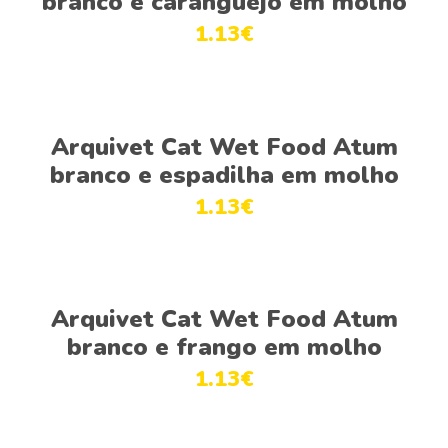
branco e caranguejo em molho
1.13
€
Adicionar
Arquivet Cat Wet Food Atum
branco e espadilha em molho
1.13
€
Adicionar
Arquivet Cat Wet Food Atum
branco e frango em molho
1.13
€