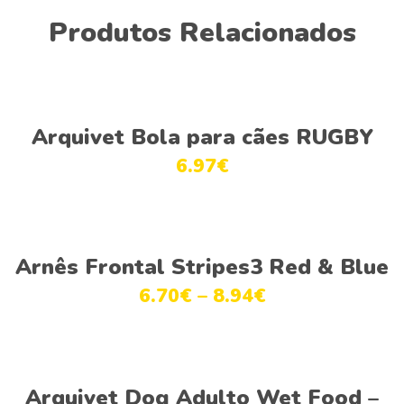
Produtos Relacionados
Adicionar
Arquivet Bola para cães RUGBY
6.97
€
Ver opções
Arnês Frontal Stripes3 Red & Blue
6.70
€
–
8.94
€
Ver opções
Arquivet Dog Adulto Wet Food –