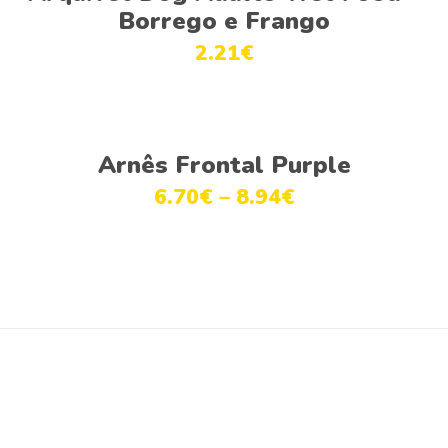
Borrego e Frango
2.21
€
Ver opções
Arnês Frontal Purple
6.70
€
–
8.94
€