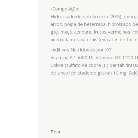
-Composição:
Hidrolisado de salmão (mín. 20%), milho,
arroz, polpa de beterraba, hidrolisado d
goji, maçã, cenoura, frutos vermelhos, ro
antioxidantes naturais (extratos de tocof
-Aditivos Nutricionais por KG:
Vitamina A 15000 UI; Vitamina D3 1220 UI
Cobre (sulfato de cobre (II) pentahidrat
de zinco hidratado de glicina) 10 mg; Selé
Peso