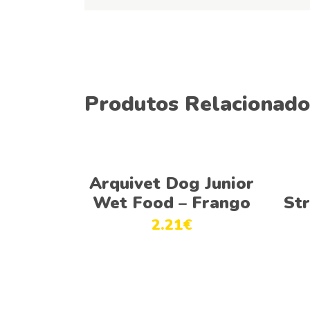
Produtos Relacionado
Ver opções
Arquivet Dog Junior
Wet Food – Frango
St
2.21
€