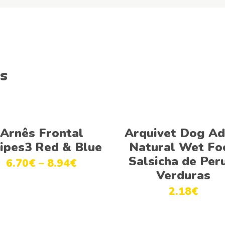
s
Ver opções
Ver opções
Arnês Frontal
Arquivet Dog Ad
ripes3 Red & Blue
Natural Wet Fo
Salsicha de Per
6.70
€
–
8.94
€
Verduras
2.18
€