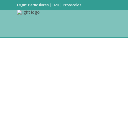
Login:
Particulares
|
B2B
|
Protocolos