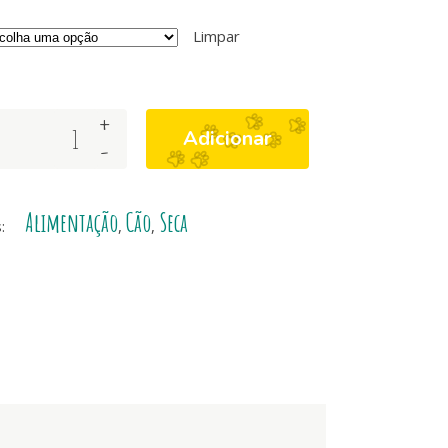
Limpar
+
Adicionar
-
Alimentação
Cão
Seca
s:
,
,