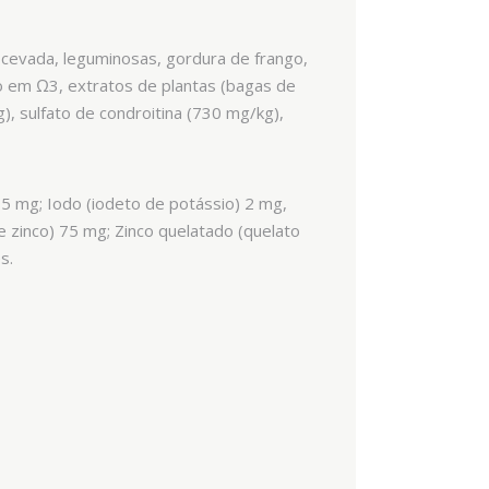
, cevada, leguminosas, gordura de frango,
co em Ω3, extratos de plantas (bagas de
), sulfato de condroitina (730 mg/kg),
95 mg; Iodo (iodeto de potássio) 2 mg,
 zinco) 75 mg; Zinco quelatado (quelato
s.