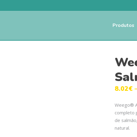
Produtos
Wee
Sal
8.02
€
Weego® Ad
completo p
de salmão,
natural.