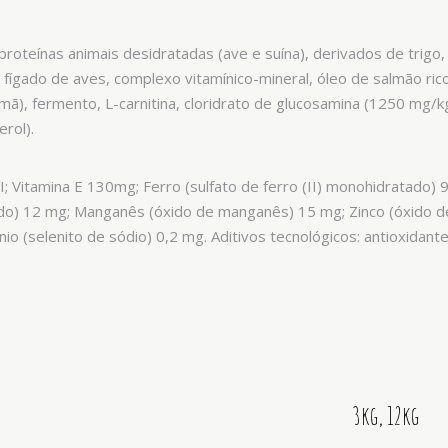
 proteínas animais desidratadas (ave e suína), derivados de trigo
e fígado de aves, complexo vitamínico-mineral, óleo de salmão ri
mã), fermento, L-carnitina, cloridrato de glucosamina (1250 mg/kg
erol).
; Vitamina E 130mg; Ferro (sulfato de ferro (II) monohidratado) 
ado) 12 mg; Manganês (óxido de manganês) 15 mg; Zinco (óxido de
nio (selenito de sódio) 0,2 mg. Aditivos tecnológicos: antioxidante
3kg, 12kg