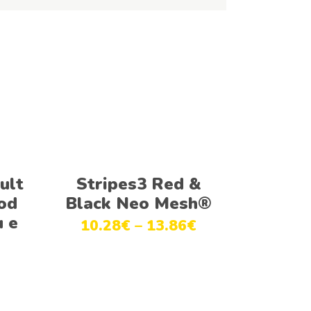
Ver opções
ult
Stripes3 Red &
od
Black Neo Mesh®
u e
10.28
€
–
13.86
€