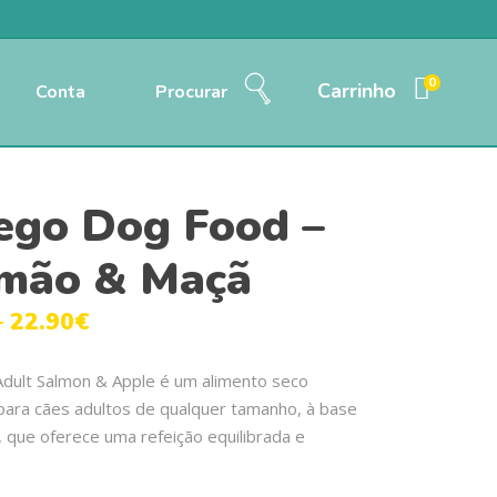
0
Carrinho
Conta
Procurar
go Dog Food –
mão & Maçã
–
22.90
€
ult Salmon & Apple é um alimento seco
ara cães adultos de qualquer tamanho, à base
 que oferece uma refeição equilibrada e