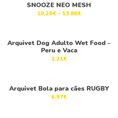
Ver opções
SNOOZE NEO MESH
10.28
€
–
13.86
€
Ver opções
Arquivet Dog Adulto Wet Food –
Peru e Vaca
2.21
€
Adicionar
Arquivet Bola para cães RUGBY
6.97
€