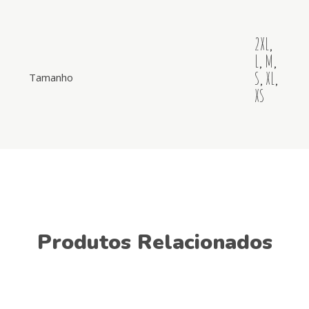
2XL
,
L
,
M
,
S
,
XL
,
Tamanho
XS
Produtos Relacionados