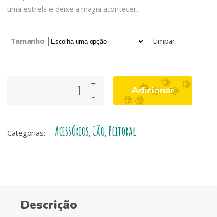
uma estrela e deixe a magia acontecer.
Tamanho
Limpar
+
UNICORN
Adicionar
-
NEO
MESH
quantity
Acessórios
Cão
Peitoral
Categorias:
,
,
Descrição