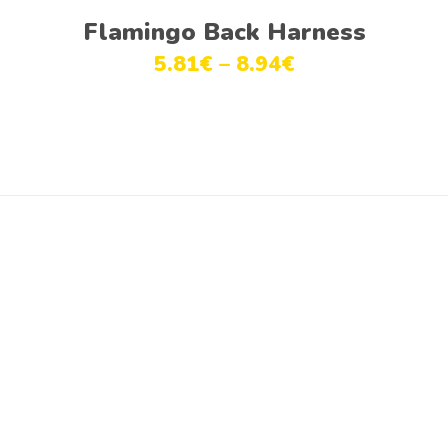
Ver opções
Flamingo Back Harness
5.81
€
–
8.94
€