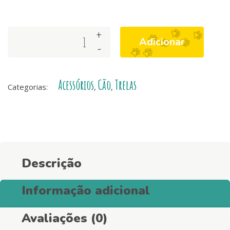
+
TRELA
Adicionar
-
ECO
BANANA
quantity
Acessórios
Cão
Trelas
Categorias:
,
,
Descrição
Informação adicional
Avaliações (0)