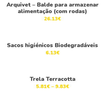
Adicionar
Arquivet – Balde para armazenar
alimentação (com rodas)
26.13
€
Adicionar
Sacos higiénicos Biodegradáveis
6.13
€
Ver opções
Trela Terracotta
5.81
€
–
9.83
€