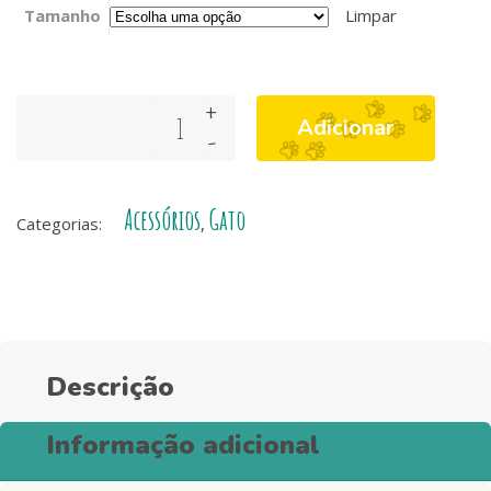
Tamanho
Limpar
+
Set
Adicionar
-
de
Gato
Arnês
Acessórios
Gato
+
Categorias:
,
Trela
Stripes3
Orange
&
BLack
Descrição
quantity
Informação adicional