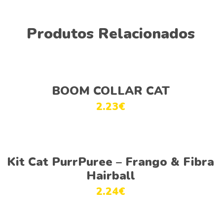
Produtos Relacionados
Adicionar
BOOM COLLAR CAT
2.23
€
Ver opções
Kit Cat PurrPuree – Frango & Fibra
Hairball
2.24
€