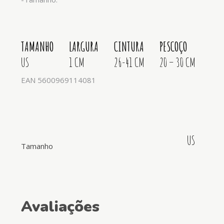
TAMANHO
LARGURA
CINTURA
PESCOÇO
US
1 CM
26-41 CM
20 – 30 CM
EAN 5600969114081
US
Tamanho
Avaliações