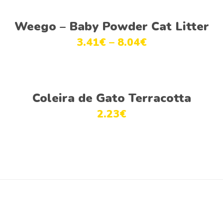
Ver opções
Weego – Baby Powder Cat Litter
3.41
€
–
8.04
€
Ver opções
Coleira de Gato Terracotta
2.23
€