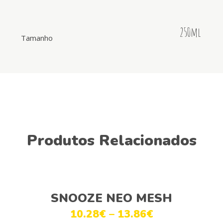
250ml
Tamanho
Produtos Relacionados
Ver opções
SNOOZE NEO MESH
10.28
€
–
13.86
€