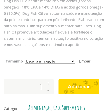
Dog Fish Oil é naturalmente rico em ácidos gordos
ómega-3 (18% EPA e 14% DHA) e ácidos gordos ómega-
6 (15,5%). Dog Fish Oil vai actuar na saúde e manutenção
da pele e contribuir para um pêlo brilhante. Elaborado com
puro salmão. É um suplemento alimentar para Cães.
Dog
Fish Oil promove articulações flexíveis e fortalece o
sistema imunitário, tem uma actuação positiva no coração
e nos vasos sanguíneos e estimula o apetite.
Tamanho
Limpar
+
Cruz
Adicionar
-
Amarela
-
Óleo
Alimentação
Cão
Suplementos
de
Categorias:
,
,