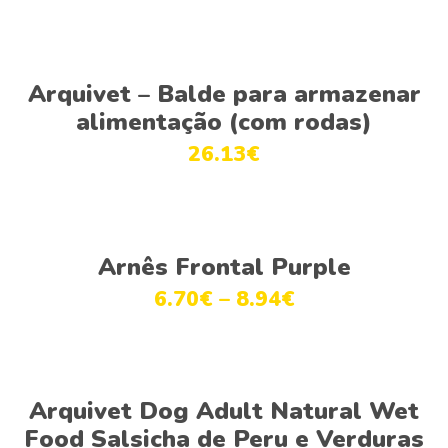
Adicionar
Arquivet – Balde para armazenar
alimentação (com rodas)
26.13
€
Ver opções
Arnês Frontal Purple
6.70
€
–
8.94
€
Ver opções
Arquivet Dog Adult Natural Wet
Food Salsicha de Peru e Verduras