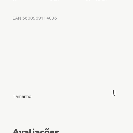
EAN 5600969114036
TU
Tamanho
Avaliações