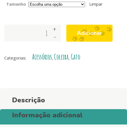
Tamanho
Limpar
+
Coleira
Adicionar
-
de
Gato
Stripes3
Acessórios
Coleira
Gato
Orange
Categorias:
,
,
&
Black
quantity
Descrição
Informação adicional