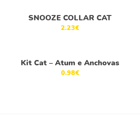
Adicionar
SNOOZE COLLAR CAT
2.23
€
Ver opções
Kit Cat – Atum e Anchovas
0.98
€