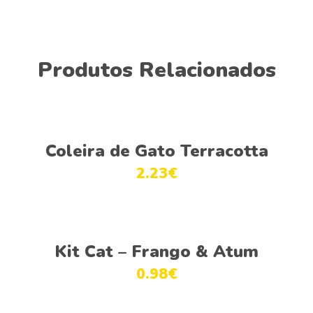
Produtos Relacionados
Ver opções
Coleira de Gato Terracotta
2.23
€
Ver opções
Kit Cat – Frango & Atum
0.98
€