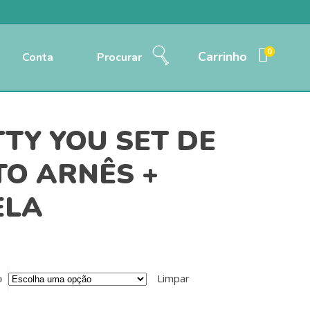
0
Carrinho
Conta
Procurar
TY YOU SET DE
TO ARNÊS +
ELA
o
Limpar