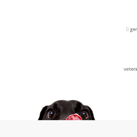
ger
veter