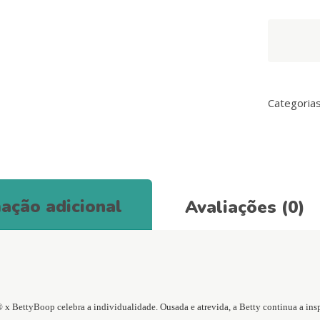
BETTY
YOU
SET
DE
GATO
Categoria
ARNÊS
+
TRELA
quantity
ação adicional
Avaliações (0)
 BettyBoop celebra a individualidade. Ousada e atrevida, a Betty continua a inspir