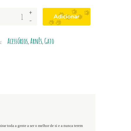
+
Adicionar
-
Acessórios
Arnês
Gato
s:
,
,
ar toda a gente a ser o melhor de si e a nunca terem