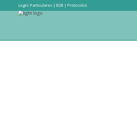
Login:
Particulares
|
B2B
|
Protocolos