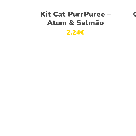
Ver opções
Kit Cat PurrPuree –
Atum & Salmão
2.24
€