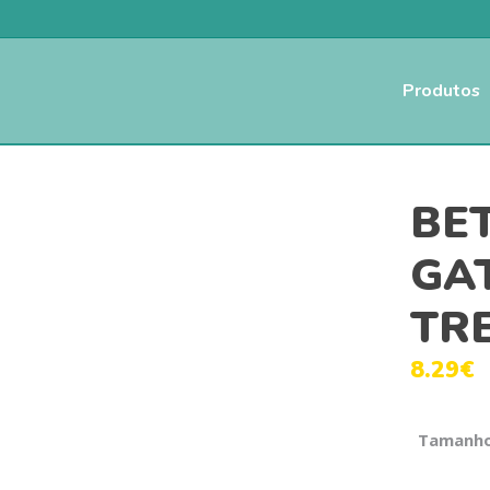
Produtos
BET
GA
TR
8.29
€
Tamanh