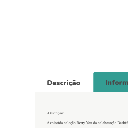
Inform
Descrição
-Descrição:
A colorida coleção Betty You da colaboração Dashi® x