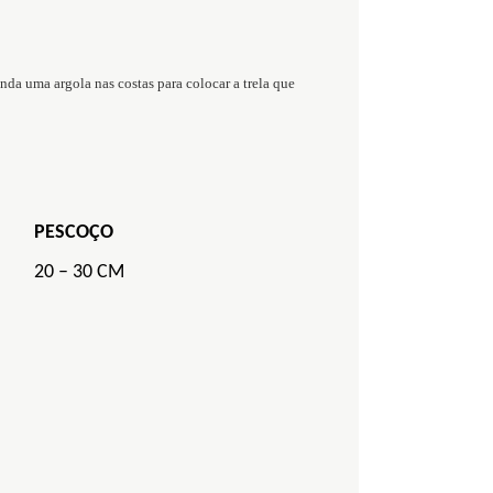
inda uma argola nas costas para colocar a trela que
PESCOÇO
20 – 30 CM