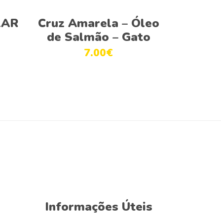
Ver opções
LAR
Cruz Amarela – Óleo
de Salmão – Gato
7.00
€
Informações Úteis