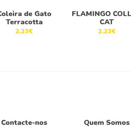
Ver opções
Adicionar
Coleira de Gato
FLAMINGO COL
Terracotta
CAT
2.23
€
2.23
€
Contacte-nos
Quem Somos