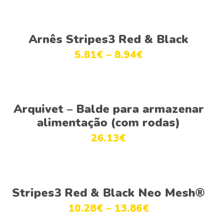
Ver opções
Arnês Stripes3 Red & Black
5.81
€
–
8.94
€
Adicionar
Arquivet – Balde para armazenar
alimentação (com rodas)
26.13
€
Ver opções
Stripes3 Red & Black Neo Mesh®
10.28
€
–
13.86
€