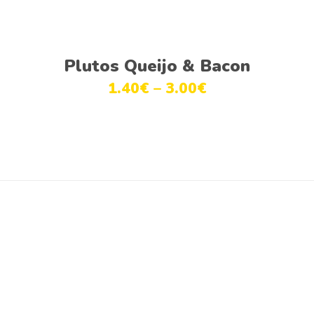
Ver opções
Plutos Queijo & Bacon
1.40
€
–
3.00
€