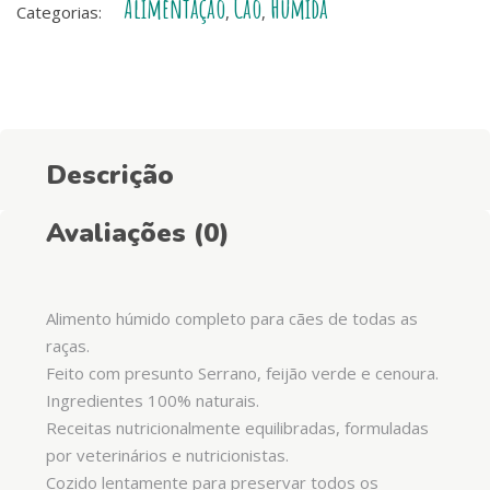
Alimentação
Cão
Húmida
Serrano
Categorias:
,
,
e
Feijão
Verde
quantity
Descrição
Avaliações (0)
Alimento húmido completo para cães de todas as
raças.
Feito com presunto Serrano, feijão verde e cenoura.
Ingredientes 100% naturais.
Receitas nutricionalmente equilibradas, formuladas
por veterinários e nutricionistas.
Cozido lentamente para preservar todos os