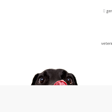
ger
veter