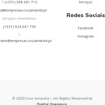
(+351) 938 381 715
Serviços
al@empresas.cruzamarela.pt
Redes Sociais
Serviços veterinários:
(+351) 924 047 759
Facebook
Instagram
inario@empresas.cruzamarela.pt
© 2020 Cruz Amarela – All Rights Reserved by
Digital Xperience
.