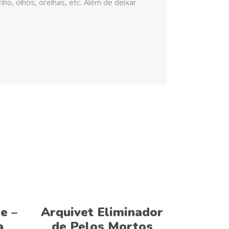
ho, olhos, orelhas, etc. Além de deixar
Adicionar
e –
Arquivet Eliminador
a
de Pelos Mortos