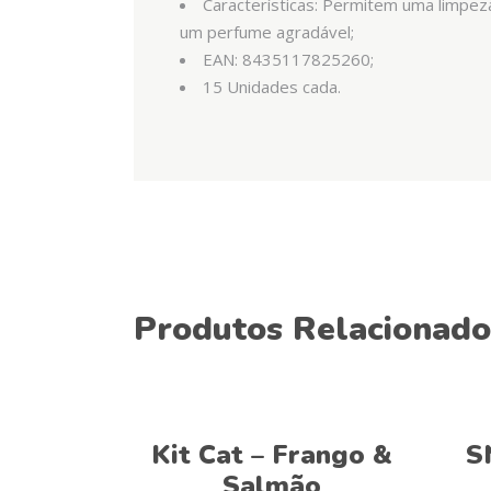
Características: Permitem uma limpeza 
um perfume agradável;
EAN: 8435117825260;
15 Unidades cada.
Produtos Relacionado
Ver opções
Kit Cat – Frango &
S
Salmão