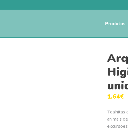
Produtos
Arq
Hig
uni
1.64
€
Toalhitas 
animais de
excursões 