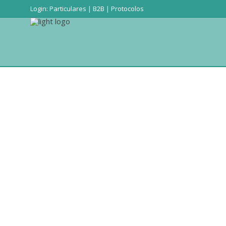
Login:
Particulares
|
B2B
|
Protocolos