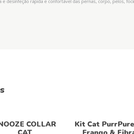
e desinfeção rápida e confortável das pernas, corpo, pelos, focin
s
Adicionar
Ver opções
NOOZE COLLAR
Kit Cat PurrPure
CAT
Frango & Fibr