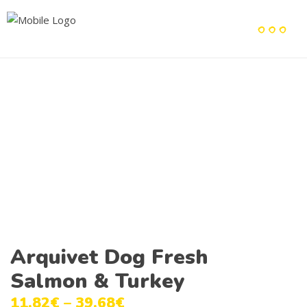
Arquivet Dog Fresh
Salmon & Turkey
11.82
€
–
39.68
€