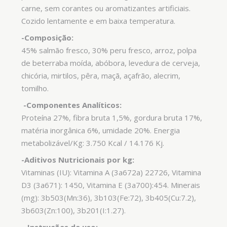
carne, sem corantes ou aromatizantes artificiais.
Cozido lentamente e em baixa temperatura.
-Composição:
45% salmão fresco, 30% peru fresco, arroz, polpa
de beterraba moída, abóbora, levedura de cerveja,
chicória, mirtilos, pêra, maçã, açafrão, alecrim,
tomilho.
-Componentes Analíticos:
Proteína 27%, fibra bruta 1,5%, gordura bruta 17%,
matéria inorgânica 6%, umidade 20%. Energia
metabolizável/Kg: 3.750 Kcal / 14.176 Kj.
-Aditivos Nutricionais por kg:
Vitaminas (IU): Vitamina A (3a672a) 22726, Vitamina
D3 (3a671): 1450, Vitamina E (3a700):454. Minerais
(mg): 3b503(Mn:36), 3b103(Fe:72), 3b405(Cu:7.2),
3b603(Zn:100), 3b201(I:1.27).