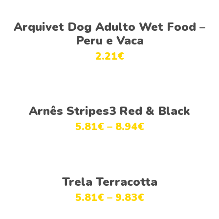
Ver opções
Arquivet Dog Adulto Wet Food –
Peru e Vaca
2.21
€
Ver opções
Arnês Stripes3 Red & Black
5.81
€
–
8.94
€
Ver opções
Trela Terracotta
5.81
€
–
9.83
€