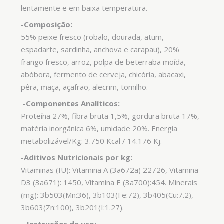
lentamente e em baixa temperatura.
-Composição:
5
5% peixe fresco (robalo, dourada, atum,
espadarte, sardinha, anchova e carapau), 20%
frango fresco, arroz, polpa de beterraba moída,
abóbora, fermento de cerveja, chicória, abacaxi,
pêra, maçã, açafrão, alecrim, tomilho.
-Componentes Analíticos:
Proteína 27%, fibra bruta 1,5%, gordura bruta 17%,
matéria inorgânica 6%, umidade 20%. Energia
metabolizável/Kg: 3.750 Kcal / 14.176 Kj.
-Aditivos Nutricionais por kg:
Vitaminas (IU): Vitamina A (3a672a) 22726, Vitamina
D3 (3a671): 1450, Vitamina E (3a700):454. Minerais
(mg): 3b503(Mn:36), 3b103(Fe:72), 3b405(Cu:7.2),
3b603(Zn:100), 3b201(I:1.27).