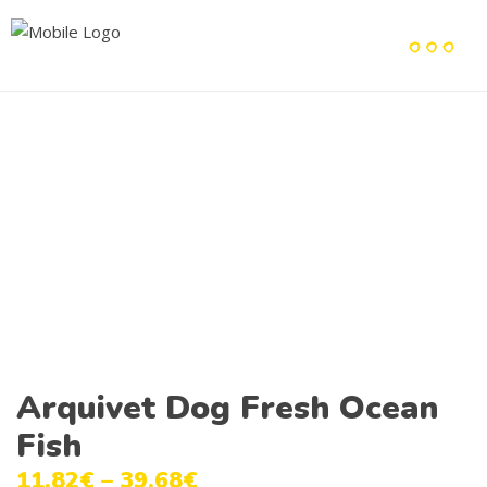
Arquivet Dog Fresh Ocean
Fish
11.82
€
–
39.68
€