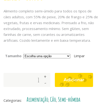
Alimento completo semi-úmido para todos os tipos de
cães adultos, com 55% de peixe, 20% de frango e 25% de
vegetais, frutas e ervas medicinais. Prensado a frio, não
extrudado, processamento mínimo. Sem glúten, sem
farinhas de carne, sem corantes ou aromatizantes
artificiais. Cozido lentamente e em baixa temperatura.
Tamanho
Limpar
+
Arquivet
Adicionar
-
Dog
Fresh
Ocean
Alimentação
Cão
Semi-húmida
Fish
Categorias:
,
,
quantity