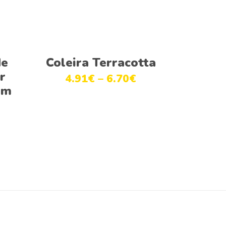
Ver opções
de
Coleira Terracotta
r
4.91
€
–
6.70
€
om