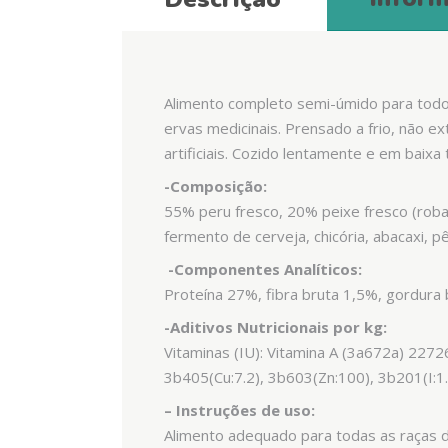
Alimento completo semi-úmido para todos
ervas medicinais. Prensado a frio, não 
artificiais. Cozido lentamente e em baixa
-Composição:
55% peru fresco, 20% peixe fresco (robal
fermento de cerveja, chicória, abacaxi, pê
-Componentes Analíticos:
Proteína 27%, fibra bruta 1,5%, gordura
-Aditivos Nutricionais por kg:
Vitaminas (IU): Vitamina A (3a672a) 2272
3b405(Cu:7.2), 3b603(Zn:100), 3b201(I:1.
–
Instruções de uso:
Alimento adequado para todas as raças d