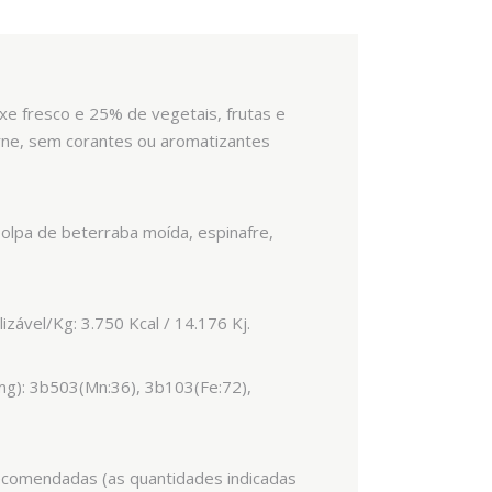
e fresco e 25% de vegetais, frutas e
arne, sem corantes ou aromatizantes
polpa de beterraba moída, espinafre,
izável/Kg: 3.750 Kcal / 14.176 Kj.
(mg): 3b503(Mn:36), 3b103(Fe:72),
recomendadas (as quantidades indicadas