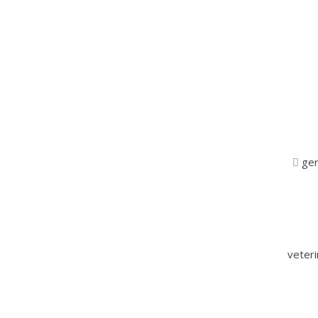
ger
veter