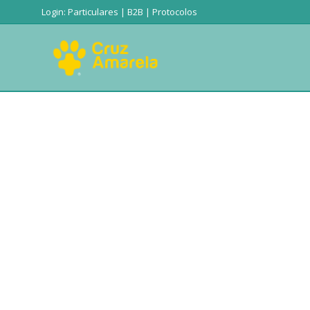
Login:
Particulares
|
B2B
|
Protocolos