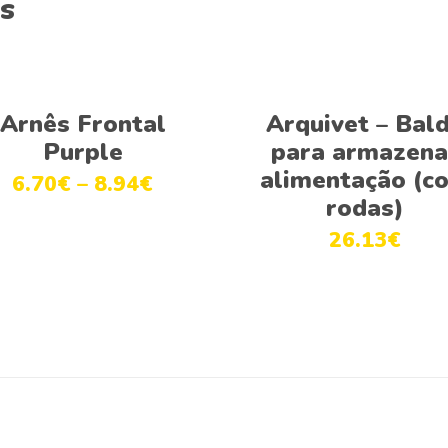
s
Ver opções
Adicionar
Arnês Frontal
Arquivet – Bal
Purple
para armazena
alimentação (c
6.70
€
–
8.94
€
rodas)
26.13
€