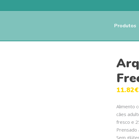
Produtos
Arq
Fre
11.82
€
Alimento 
cães adul
fresco e 2
Prensado a
Sem glúten