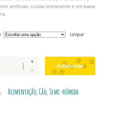
tes artificiais. Cozido lentamente e em baixa
ra.
o
Limpar
+
Adicionar
-
Alimentação
Cão
Semi-húmida
s:
,
,