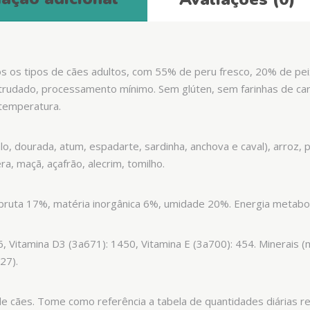
 os tipos de cães adultos, com 55% de peru fresco, 20% de peix
extrudado, processamento mínimo. Sem glúten, sem farinhas de c
 temperatura.
o, dourada, atum, espadarte, sardinha, anchova e caval), arroz, 
ra, maçã, açafrão, alecrim, tomilho.
 bruta 17%, matéria inorgânica 6%, umidade 20%. Energia metabol
6, Vitamina D3 (3a671): 1450, Vitamina E (3a700): 454. Minerais 
27).
e cães. Tome como referência a tabela de quantidades diárias 