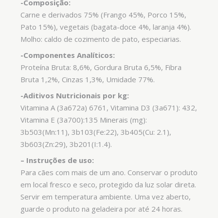
-Composição:
Carne e derivados 75% (Frango 45%, Porco 15%,
Pato 15%), vegetais (bagata-doce 4%, laranja 4%).
Molho: caldo de cozimento de pato, especiarias.
-Componentes Analíticos:
Proteína Bruta: 8,6%, Gordura Bruta 6,5%, Fibra
Bruta 1,2%, Cinzas 1,3%, Umidade 77%.
-Aditivos Nutricionais por kg:
Vitamina A (3a672a) 6761, Vitamina D3 (3a671): 432,
Vitamina E (3a700):135 Minerais (mg):
3b503(Mn:11), 3b103(Fe:22), 3b405(Cu: 2.1),
3b603(Zn:29), 3b201(I:1.4).
–
Instruções de uso:
Para cães com mais de um ano. Conservar o produto
em local fresco e seco, protegido da luz solar direta.
Servir em temperatura ambiente. Uma vez aberto,
guarde o produto na geladeira por até 24 horas.