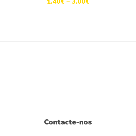
1.40
€
–
3.00
€
Contacte-nos