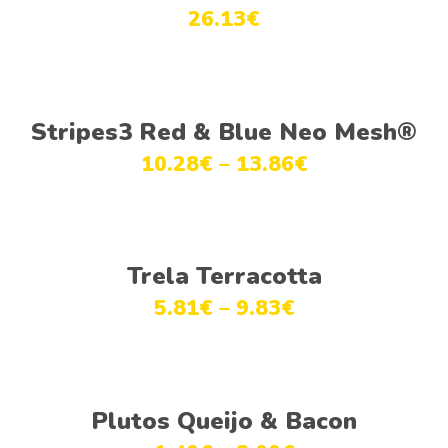
26.13
€
Ver opções
Stripes3 Red & Blue Neo Mesh®
10.28
€
–
13.86
€
Ver opções
Trela Terracotta
5.81
€
–
9.83
€
Ver opções
Plutos Queijo & Bacon