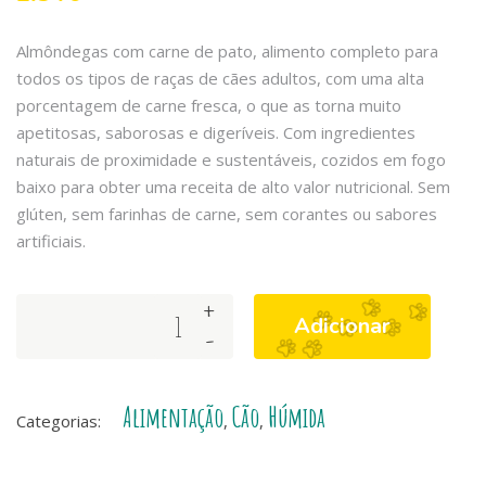
Almôndegas com carne de pato, alimento completo para
todos os tipos de raças de cães adultos, com uma alta
porcentagem de carne fresca, o que as torna muito
apetitosas, saborosas e digeríveis. Com ingredientes
naturais de proximidade e sustentáveis, cozidos em fogo
baixo para obter uma receita de alto valor nutricional. Sem
glúten, sem farinhas de carne, sem corantes ou sabores
artificiais.
+
Arquivet
Adicionar
-
Fresh
Duck
Meatballs
Alimentação
Cão
Húmida
quantity
Categorias:
,
,