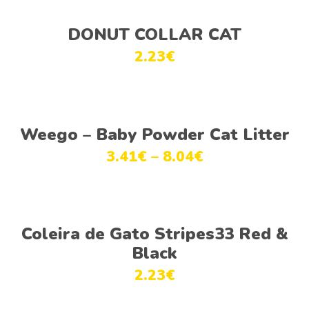
Adicionar
DONUT COLLAR CAT
2.23
€
Ver opções
Weego – Baby Powder Cat Litter
3.41
€
–
8.04
€
Ver opções
Coleira de Gato Stripes33 Red &
Black
2.23
€