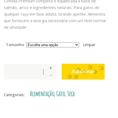
Comida Premium completa e equilibrada à base de
salmão, arroz e ingredientes naturais. Para gatos de
qualquer raça em fase adulta. Grande apetite. Alimentos
que fornecem a energia necessária com um nível normal
de atividade.
Tamanho
Limpar
+
Arquivet
Adicionar
-
Cat
Adult
Original
Alimentação
Gato
Seca
Salmão
Categorias:
,
,
quantity