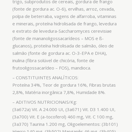
trigo, subprodutos de cereais, gordura de frango
(fonte de gordura ac. O-6), ervilhas, arroz, cevada,
polpa de beterraba, vagens de alfarroba, vitaminas
e minerais, proteína hidrolisada de frango, levedura
e extrato de levedura-Saccharomyces cerevisiae
(fonte de mananoligossacarídeos – MOS e ß-
glucanos), proteína hidrolisada de salmão, óleo de
salmão (fonte de gordura ac. O-3-EPA e DHA),
inulina (fibra solúvel de chicória, fonte de
frutooligossacarídeo – FOS), mandioca.
– CONSTITUINTES ANALÍTICOS:
Proteína 34%, Teor de gordura 16%, Fibras brutas
2,8%, Matéria inorgânica 7,8%, Humidade 8%.
– ADITIVOS NUTRICIONAIS/Kg:
(3a672a) Vit. A 24.000 UI, (3a671) Vit. D3 1.400 UI,
(3a700) Vit. E (a-tocoferol) 460 mg, Vit. C 100 mg,
(3a370) Taurina 1.200 mg, Oligoelementos: (3b101)
Hierro 140 mg, (3b502) Manganês 46 mg, (3b405)