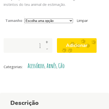
instintos do teu animal de estimação.
Tamanho
Limpar
+
Arnês
Adicionar
-
Dashi
Mojo
quantity
Acessórios
Arnês
Cão
Categorias:
,
,
Descrição