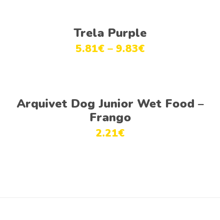
Ver opções
Trela Purple
5.81
€
–
9.83
€
Ver opções
Arquivet Dog Junior Wet Food –
Frango
2.21
€