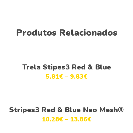
Produtos Relacionados
Ver opções
Trela Stipes3 Red & Blue
5.81
€
–
9.83
€
Ver opções
Stripes3 Red & Blue Neo Mesh®
10.28
€
–
13.86
€