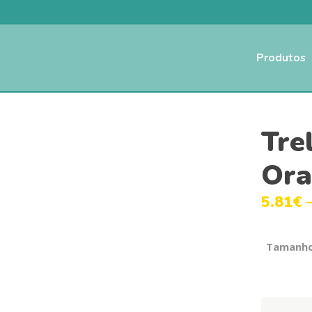
Produtos
Tre
Ora
5.81
€
Tamanh
Trela