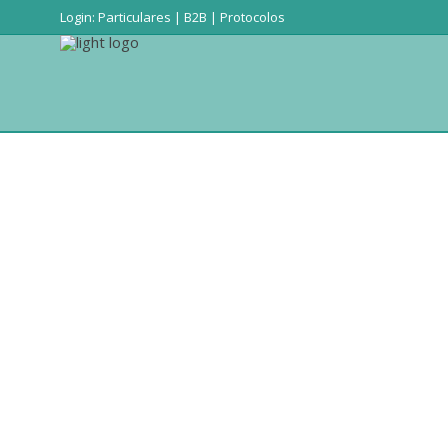
Login:
Particulares
|
B2B
|
Protocolos