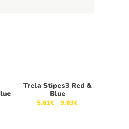
Ver opções
l
Trela Stipes3 Red &
lue
Blue
5.81
€
–
9.83
€