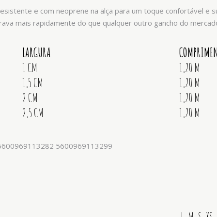
r resistente e com neoprene na alça para um toque confortável e
trava mais rapidamente do que qualquer outro gancho do mercad
LARGURA
COMPRIME
1 CM
1,20 M
1,5 CM
1,20 M
2 CM
1,20 M
2,5 CM
1,20 M
5600969113282 5600969113299
L, M, S, XS