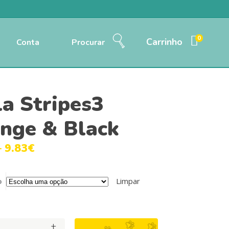
0
Carrinho
Conta
Procurar
la Stripes3
nge & Black
–
9.83
€
o
Limpar
+