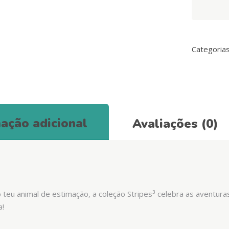
Stripes3
Orange
&
Black
Categoria
quantity
ação adicional
Avaliações (0)
o teu animal de estimação, a coleção Stripes³ celebra as aventura
a!