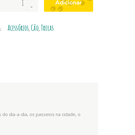
Adicionar
-
Acessórios
Cão
Trelas
s:
,
,
s do dia-a-dia, os passeios na cidade, o