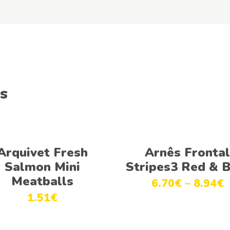
s
Adicionar
Ver opções
Arquivet Fresh
Arnês Fronta
Salmon Mini
Stripes3 Red & B
Meatballs
6.70
€
–
8.94
€
1.51
€