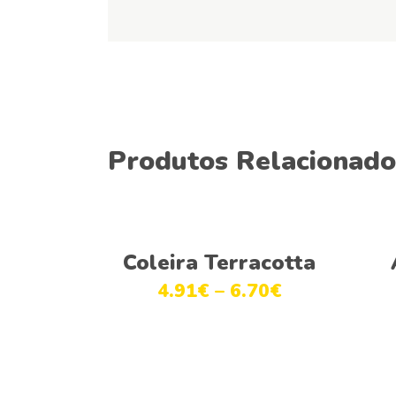
Produtos Relacionado
Ver opções
Coleira Terracotta
4.91
€
–
6.70
€