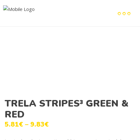
TRELA STRIPES³ GREEN &
RED
5.81
€
–
9.83
€