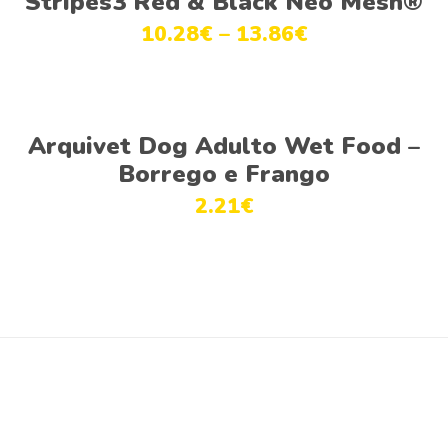
Stripes3 Red & Black Neo Mesh®
10.28
€
–
13.86
€
Ver opções
Arquivet Dog Adulto Wet Food –
Borrego e Frango
2.21
€