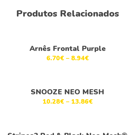
Produtos Relacionados
Ver opções
Arnês Frontal Purple
6.70
€
–
8.94
€
Ver opções
SNOOZE NEO MESH
10.28
€
–
13.86
€
Ver opções