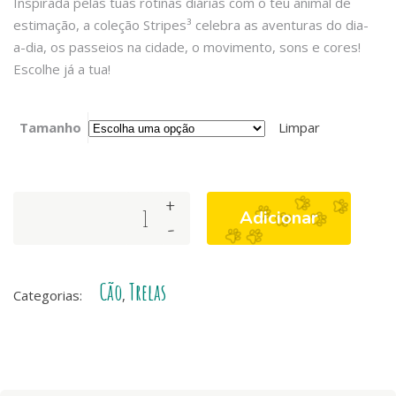
Inspirada pelas tuas rotinas diárias com o teu animal de
estimação, a coleção Stripes³ celebra as aventuras do dia-
a-dia, os passeios na cidade, o movimento, sons e cores!
Escolhe já a tua!
Tamanho
Limpar
+
TRELA
Adicionar
-
STRIPES³
GREEN
&
Cão
Trelas
RED
Categorias:
,
quantity