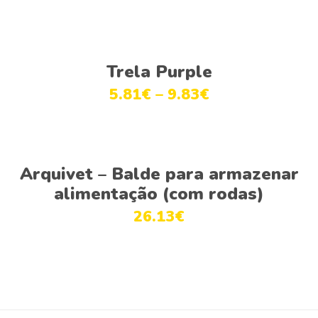
Ver opções
Trela Purple
5.81
€
–
9.83
€
Adicionar
Arquivet – Balde para armazenar
alimentação (com rodas)
26.13
€