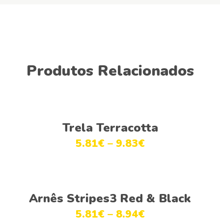
Produtos Relacionados
Ver opções
Trela Terracotta
5.81
€
–
9.83
€
Ver opções
Arnês Stripes3 Red & Black
5.81
€
–
8.94
€