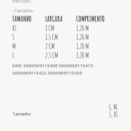
mercado.
-Tamanho:
TAMANHO
LARGURA
COMPRIMENTO
XS
1 CM
1,20 M
S
1,5 CM
1,20 M
M
2 CM
1,20 M
L
2,5 CM
1,20 M
EAN: 5600969115408 5600969115415
5600969115422 5600969115439
L, M,
S, XS
Tamanho