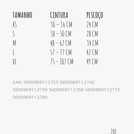
TAMANHO
CINTURA
PESCOÇO
XS
30 – 36 CM
24 CM
S
38 – 50 CM
28 CM
M
48 – 62 CM
34 CM
L
57 – 77 CM
42 CM
XL
75 – 107 CM
49 CM
EAN: 5600969112735 5600969112742
5600969112759 5600969112766 5600969112773
5600969112780
2XL,