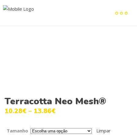
Terracotta Neo Mesh®
10.28
€
–
13.86
€
Tamanho
Limpar