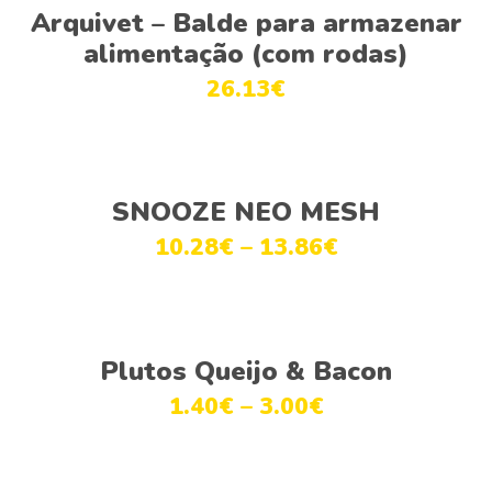
Adicionar
Arquivet – Balde para armazenar
alimentação (com rodas)
26.13
€
Ver opções
SNOOZE NEO MESH
10.28
€
–
13.86
€
Ver opções
Plutos Queijo & Bacon
1.40
€
–
3.00
€