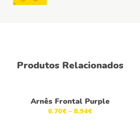
Produtos Relacionados
Ver opções
Arnês Frontal Purple
6.70
€
–
8.94
€