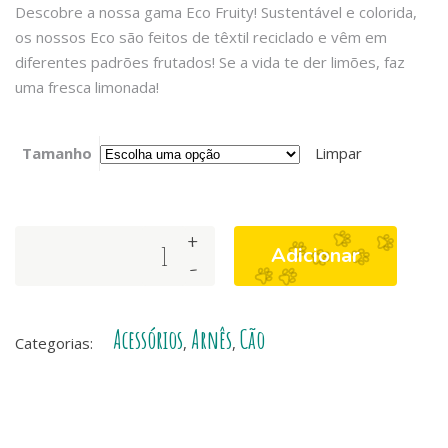
Descobre a nossa gama Eco
Fruity
! Sustentável e colorida,
os nossos Eco são feitos de têxtil reciclado e vêm em
diferentes padrões frutados! Se a vida te der limões, faz
uma fresca limonada!
Tamanho
Limpar
+
NEO
Adicionar
-
MESH®
ECO
RIO
Acessórios
Arnês
Cão
quantity
Categorias:
,
,