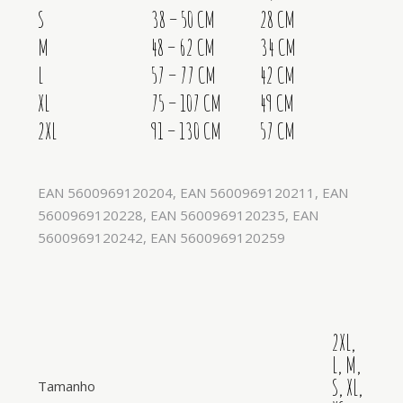
S
38 – 50 CM
28 CM
M
48 – 62 CM
34 CM
L
57 – 77 CM
42 CM
XL
75 – 107 CM
49 CM
2XL
91 – 130 CM
57 CM
EAN
5600969120204,
EAN
5600969120211,
EAN
5600969120228,
EAN
5600969120235,
EAN
5600969120242,
EAN
5600969120259
2XL,
L, M,
S, XL,
Tamanho