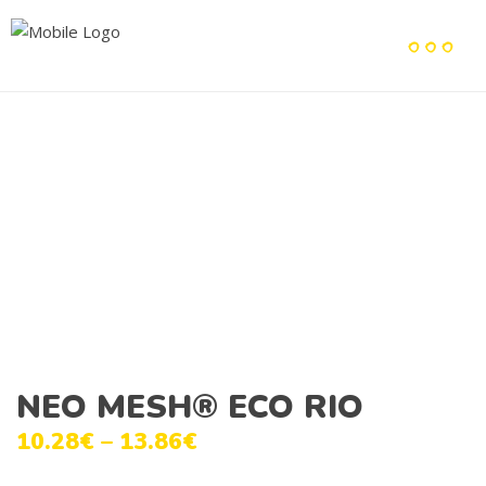
NEO MESH® ECO RIO
10.28
€
–
13.86
€